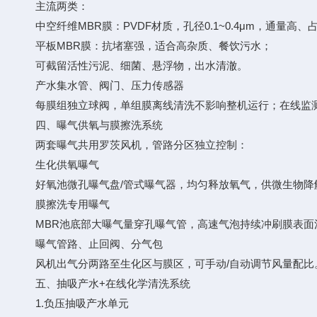
主流两类：
中空纤维MBR膜：PVDF材质，孔径0.1~0.4μm，通量高、
平板MBR膜：抗堵塞强，适合高杂质、餐饮污水；
可截留活性污泥、细菌、悬浮物，出水清澈。
产水集水管、阀门、压力传感器
每膜组独立球阀，单组膜离线清洗不影响整机运行；在线监测
四、曝气供氧与膜擦洗系统
两套曝气共用罗茨风机，管路分区独立控制：
生化供氧曝气
好氧池微孔曝气盘/管式曝气器，均匀释放氧气，供微生物降
膜擦洗专用曝气
MBR池底部大曝气量穿孔曝气管，高速气泡持续冲刷膜表面
曝气管路、止回阀、分气包
风机出气分两路至生化区与膜区，可手动/自动调节风量配比
五、抽吸产水+在线化学清洗系统
1.负压抽吸产水单元