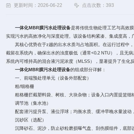
更新时间：2026-06-22
点击次数：393
一体化MBR膜污水处理设备
是将传统生物处理工艺与高效膜
实现污水的高效净化与深度处理。该设备结构紧凑、集成度高，
其核心优势在于z越的出水水质与占地面积。在运行过程中，微生
截留在系统内，确保出水的浊度极低（通常<0.2 NTU），
系统内可维持高的混合液污泥浓度（MLSS），显著提升了生化反
一体化MBR膜污水处理设备
的组成部分详解：
一、前端预处理单元（设备外部配套）
粗/细格栅
粗格栅拦截塑料袋、树枝、大块杂物；设备入口内置提篮细格栅
调节池（集水池）
配套潜污提升泵、液位浮球；均衡水质、缓冲早晚水量波动，
沉砂区（选配）
沉降砂石、泥沙，防止砂粒磨损曝气盘、刮伤膜组件，底部设