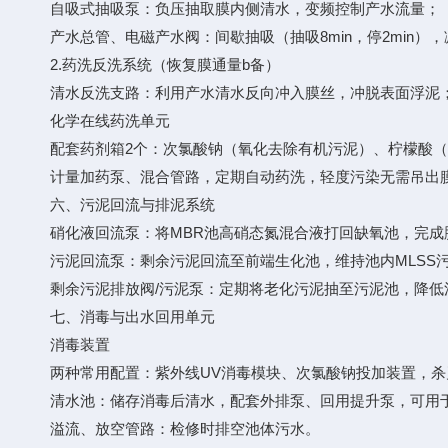
自吸式抽吸泵：负压抽取膜内侧清水，变频控制产水流量；
产水总管、电磁产水阀：间歇抽吸（抽吸8min，停2min）
2.药洗反洗系统（恢复膜通量b备）
清水反洗支路：利用产水清水反向冲入膜丝，冲脱表面浮泥
化学在线药洗单元
配套药剂箱2个：次氯酸钠（氧化去除有机污泥）、柠檬酸（
计量加药泵、混合管路，定期自动药洗，轻度污染无需吊出
六、污泥回流与排泥系统
硝化液回流泵：将MBR池高硝态氮混合液打回缺氧池，完成
污泥回流泵：剩余污泥回流至前端生化池，维持池内MLSS污泥浓度8
剩余污泥排放阀/污泥泵：定期将老化污泥抽至污泥池，降低
七、消毒与出水回用单元
消毒装置
两种常用配置：紫外线UV消毒模块、次氯酸钠投加装置，杀灭
清水池：储存消毒后清水，配套外排泵、回用提升泵，可用于
溢流、放空管路：检修时排空池体污水。