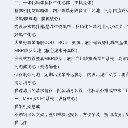
二、一体化箱体多格生化池体（主机壳体）
整体密闭防腐箱体，内部隔墙分隔多道工艺池，污水自流逐
厌氧/缺氧池（脱氮核心）
内设潜水搅拌器/悬浮生物填料；反硝化细菌利用污水碳源，
好氧生化池
大量好氧菌降解COD、BOD、氨氮；底部铺设微孔曝气盘供氧，
MBR膜反应池（核心泥水分离区）
浸没式放置整套MBR膜架，底部专用膜擦洗曝气系统；高浓
污泥储泥池（侧边隔仓）
储存剩余污泥，定期污泥泵外运脱水；内设污泥回流泵，将高
清水消毒池
膜过滤后的清水暂存，配套消毒装置，达标后外排或中水回
三、MBR膜组件系统（设备核心）
膜架机架总成
不锈钢吊装支架，整组模块化安装，方便吊装、拆卸清洗；集
膜元件