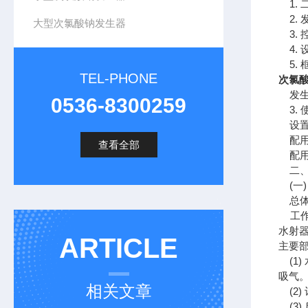
1. 
2. 
大型次氯酸钠发生器
3. 
4. 
5. 
TEL-PHONE
次氯
发生器
0536-8300259
3. 
设置
配用水
查看全部
配用电源
二、
(一)
总体
工作
水射
ARTICLE
主要
(1)
吸气。
相关文章
(2)
(3)