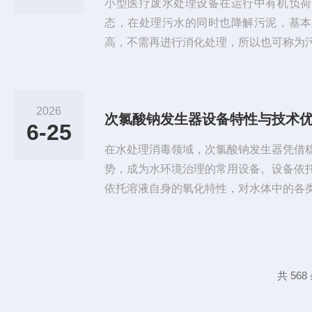
小型医疗废水处理设备在运行中有机负荷
态，在处理污水的同时也降解污泥，基本
高，不需再进行消化处理，所以也可称为
装置*的结构能形成*的水力循环和生物环
多重功能，适用于处理水质要求高，又不
项目，在小型分散的单元式生活污水处理
2026
次氯酸钠发生器设备特性与技术
疗废水处理设备特点1、工艺性能稳定可
6-25
可广泛回用于景观环境用水和绿化等...
在水处理消毒领域，次氯酸钠发生器凭借
势，成为水环境治理的常用设备。设备依
依托溶液自身的氧化特性，对水体中的各
各类水体净化消毒作业。相较于传统消毒
稳定，水质清澈且可与水体充分相融。能
漏、挥发等安全隐患，设备消毒作业过程
态环境的副产物，也无多余沉淀物堆积，
共 56
投加方式稳妥，操作便捷，储存难度低...