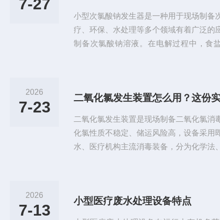
7-27
小型次氯酸钠发生器是一种用于现场制备
疗、环保、水处理等多个领域有着广泛的
制备次氯酸钠溶液。在电解过程中，食盐水(
H)、氢气(H₂)和氯气(Cl₂)。随后，氯气与
水(H₂O)。这个反应过程通常在无隔膜
钠溶液具有较高的纯度和活性。小型次氯
2026
包括以下几个核心阶段：一、开机前准备
7-23
必...
二氧化氯发生装置是现场制备二氧化氯消
化氯性质不稳定、储运风险高，设备采用
水、医疗机构主流消毒装备，分为化学法
精准供料单元、耐腐蚀反应釜、负压吸收
保护组件构成。化学法应用广，复合款以
二氧化氯与少量氯气；高纯款采用亚氯酸
2026
小型医疗废水处理设备特点
合饮用水场景。电解法仅用食盐与自来水
7-13
消毒气体，原料安全、运维简单。工...