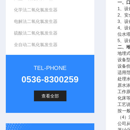
一、
1
、设
化学法二氧化氯发生器
2
、安
电解法二氧化氯发生器
3
、设
4
、设
硫酸法二氧化氯发生器
位水
5
、设
全自动二氧化氯发生器
二、
地埋
设备
设备
TEL-PHONE
适用
0536-8300259
处理
原水
工作
查看全部
化床
工艺
按一
（
4
）
公司
器
/
小