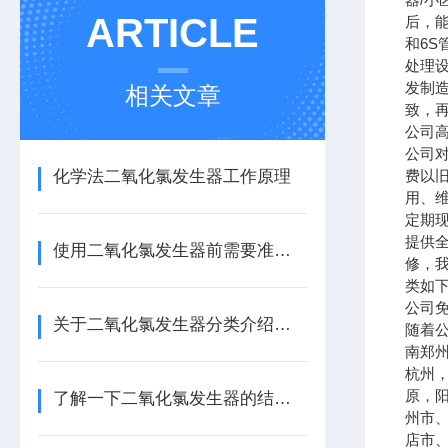
ARTICLE
后，
和
6S
处理
发制
相关文章
致，
公司
公司
化学法二氧化氯发生器工作原理
费以
用、
定期
提供
使用二氧化氯发生器前需要准备些什么？
修，
类如
公司
关于二氧化氯发生器分类介绍，还不快来看看
随着
南郑
杭州
原，
了解一下二氧化氯发生器的结构功能及原理
州市
店市