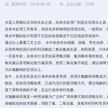
更新时间：2018-06-28
点击次数：2735
水是人类赖以生存的生命之源，自来水处理厂则是生活用水之源
自来水处理工序复杂，包括化学和物理的澄清过程。一级泵站，
将水中颗粒较大而易于沉淀的杂质截流于沉淀池或澄清池中。
通过以上重重工艺之后， 水中依然存在细菌、病毒、寄生虫卵
从初简单的流行的药剂消毒如二氧化氯发生器，加药装置、污水
一百多年前，自来水行业开始采用氯消毒，氯消毒有着价格低、
氧化氯以其强氧化能力被采用。然而二氧化氯不稳定，难以保障
为次氯酸钠的五倍以上。
如今，从安全性及运行成本的角度考虑，采用次氯酸钠消毒成为
较低、投加且消毒效果，已成为流行的新消毒方式。通过电解的
避了原料采购的不便，且运行成本相对低廉。
次氯酸钠溶液是一种用途极为广泛的广谱杀菌灭藻的强氧化剂，
准确投加的技术困难，消除了氯、二氧化氯、臭氧等药剂时常具