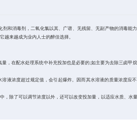
氧化剂和消毒剂，二氧化氯以其、广谱、无残留、无副产物的消毒能
，它越来越成为业内人士的醉佳选择。
氯量，在配水处理系统中补充投加也是必要的;如主要为去除三卤甲
液浓度超过规定值，会引起爆炸。因而其水溶液的质量浓度应不大于
的过程中，除了可以调节浓度以外，还可以改变投加量，以适应水质、水