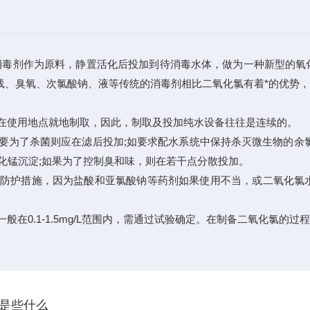
剂消毒剂作为原料，静置活化后投加到待消毒水体，做为一种新型的
线、臭氧、次氯酸钠、液等传统的消毒剂相比二氧化氯有着*的优势
在使用地点就地制取，因此，制取及投加纯水设备往往是连续的。
要为了杀菌则应在滤后投加;如要求配水系统中保持杀灭微生物的余
化锰沉淀;如果为了控制臭和味，则在若干点分散投加。
护措施，因为盐酸和亚氯酸钠等药剂如果使用不当，或二氧化氯水溶
在0.1-1.5mg/L范围内，需通过试验确定。在制备二氧化氯
是些什么