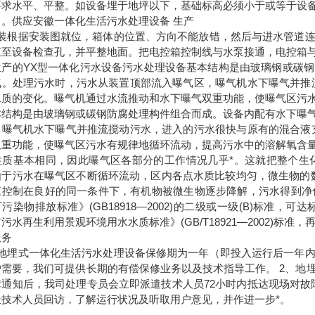
要求水平、平整。如设备埋于地坪以下，基础标高必须小于或等于设
）。供应安徽一体化生活污水处理设备 生产
安装根据安装图就位，箱体的位置、方向不能放错，然后与进水管道
直至设备检查孔，并平整地面。把电控箱控制线与水泵接通，电控箱
生产的YX型一体化污水设备污水处理设备基本结构是由玻璃钢或碳
气。处理污水时，污水从装置顶部流入曝气区，曝气机水下曝气并推流
水质的变化。曝气机通过水流推动和水下曝气双重功能，使曝气区污
本结构是由玻璃钢或碳钢防腐处理构件组合而成。设备内配有水下曝
，曝气机水下曝气并推流搅动污水，进入的污水很快与原有的混合液充
双重功能，使曝气区污水有规律地循环流动，提高污水中的溶解氧含
性质基本相同，因此曝气区各部分的工作情况几乎*。这就把整个生
由于污水在曝气区不断循环流动，区内各点水质比较均匀，微生物的
应控制在良好的同一条件下，有机物被微生物逐步降解，污水得到净化
污染物排放标准》(GB18918—2002)的二级或一级(B)标
污水再生利用景观环境用水水质标准》(GB/T18921—2002)标准，
服务
本地埋式一体化生活污水处理设备保修期为一年（即投入运行后一年
户需要，我们可提供长期的有偿保修业务以及技术指导工作。 2、地
障通知后，我司处理专员会立即派遣技术人员72小时内抵达现场对故
派技术人员回访，了解运行状况及听取用户意见，并作进一步*。