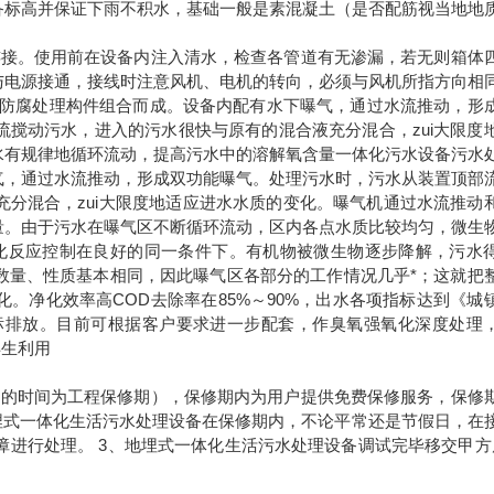
备标高并保证下雨不积水，基础一般是素混凝土（是否配筋视当地地
连接。使用前在设备内注入清水，检查各管道有无渗漏，若无则箱体
与电源接通，接线时注意风机、电机的转向，必须与风机所指方向相
钢防腐处理构件组合而成。设备内配有水下曝气，通过水流推动，形
搅动污水，进入的污水很快与原有的混合液充分混合，zui大限度
水有规律地循环流动，提高污水中的溶解氧含量一体化污水设备污水
气，通过水流推动，形成双功能曝气。处理污水时，污水从装置顶部
分混合，zui大限度地适应进水水质的变化。曝气机通过水流推动
量。由于污水在曝气区不断循环流动，区内各点水质比较均匀，微生
化反应控制在良好的同一条件下。有机物被微生物逐步降解，污水
数量、性质基本相同，因此曝气区各部分的工作情况几乎*；这就把
。净化效率高COD去除率在85%～90%，出水各项指标达到《城
准，可达标排放。目前可根据客户要求进一步配套，作臭氧强氧化深度处理
再生利用
内的时间为工程保修期），保修期内为用户提供免费保修服务，保修
埋式一体化生活污水处理设备在保修期内，不论平常还是节假日，在
障进行处理。 3、地埋式一体化生活污水处理设备调试完毕移交甲方