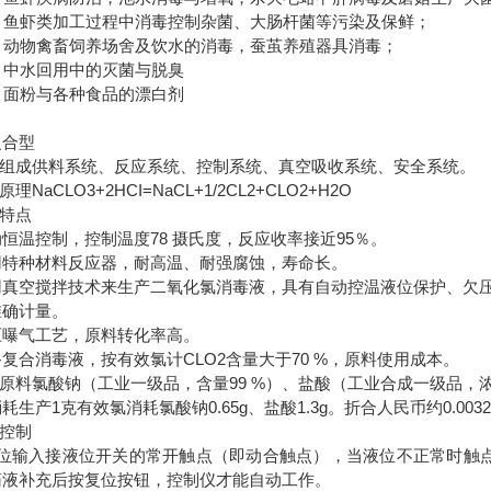
3）鱼虾类加工过程中消毒控制杂菌、大肠杆菌等污染及保鲜；
4）动物禽畜饲养场舍及饮水的消毒，蚕茧养殖器具消毒；
）中水回用中的灭菌与脱臭
）面粉与各种食品的漂白剂
复合型
产品组成供料系统、反应系统、控制系统、真空吸收系统、安全系统。
原理NaCLO3+2HCI=NaCL+1/2CL2+CLO2+H2O
能特点
恒温控制，控制温度78 摄氏度，反应收率接近95％。
用特种材料反应器，耐高温、耐强腐蚀，寿命长。
用真空搅拌技术来生产二氧化氯消毒液，具有自动控温液位保护、欠
准确计量。
压曝气工艺，原料转化率高。
复合消毒液，按有效氯计CLO2含量大于70 %，原料使用成本。
用原料氯酸钠（工业一级品，含量99 %）、盐酸（工业合成一级品，浓度3
耗生产1克有效氯消耗氯酸钠0.65g、盐酸1.3g。折合人民币约0.003
器控制
液位输入接液位开关的常开触点（即动合触点），当液位不正常时触点
药液补充后按复位按钮，控制仪才能自动工作。