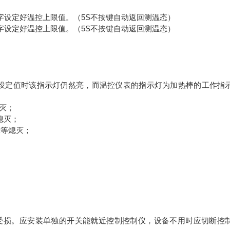
数字设定好温控上限值。（5S不按键自动返回测温态）
数字设定好温控上限值。（5S不按键自动返回测温态）
到设定值时该指示灯仍然亮，而温控仪表的指示灯为加热棒的工作指
熄灭；
熄灭；
示等熄灭；
使控制仪受损。应安装单独的开关能就近控制控制仪，设备不用时应切断控