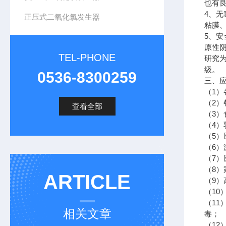
也有良
4、
正压式二氧化氯发生器
粘膜
5、
原性阴
TEL-PHONE
研究为
级。
0536-8300259
三、
（1
（2
查看全部
（3）
（4）
（5
（6
（7
（8）
ARTICLE
（9
（1
（1
相关文章
毒；
（1