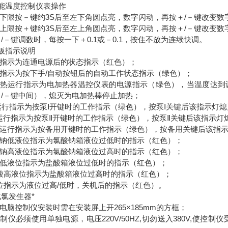
智能温度控制仪表操作
定下限按－键约3S后至左下角圆点亮，数字闪动，再按＋/－键改变
定上限按＋键约3S后至左上角圆点亮，数字闪动，再按＋/－键改变
/－键调数时，每按一下＋0.1或－0.1，按住不放为连续快调。
板指示说明
源指示为连通电源后的状态指示（红色）；
动指示为按下手/自动按钮后的自动工作状态指示（绿色）；
电加热运行指示为电加热器温控仪表的电源指示（绿色），当温度达
＋/－键中间），熄灭为电加热棒停止加热；
Ⅰ运行指示为按泵Ⅰ开键时的工作指示（绿色），按泵Ⅰ关键后该指示灯
Ⅱ运行指示为按泵Ⅱ开键时的工作指示（绿色），按泵Ⅱ关键后该指示灯
备用运行指示为按备用开键时的工作指示（绿色），按备用关键后该指
氯酸钠低液位指示为氯酸钠箱液位过低时的指示（红色）；
氯酸钠高液位指示为氯酸钠箱液位过高时的指示（红色）；
酸低液位指示为盐酸箱液位过低时的指示（红色）；
盐酸高液位指示为盐酸箱液位过高时的指示（红色）；
液位指示为液位过高/低时，关机后的指示（红色）。
氯发生器*
微电脑控制仪安装时需在安装屏上开265×185mm的方框；
控制仪必须使用单独电源，电压220V/50HZ,切勿送入380V,