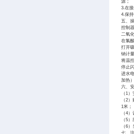
源；
3.在
4.保
五、
控制
二氧
在氯酸
打开吸
钠计
将温
停止
进水电
加热
六、
（1
（2
1米；
（4）
（5
（6
七、