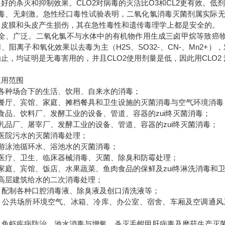
好的杀灭和抑制效果。CLO2对病毒的灭活比O3和CL2更有效。
无毒、无刺激。急性经口毒性试验表明，二氧化氯消毒灭菌剂属实际
、皮膜和头皮产生损伤，其在急性毒性和遗传毒理学上都是安全的。
安全、广泛。二氧化氯不与水体中的有机物作用生成三卤甲烷等致癌物
、阳离子和氧化效果以去毒为主（H2S、SO32-、CN-、Mn2
止，均证明是无毒害用的，并且CLO2使用剂量是低，因此用CLO2
应用范围
）各种场合下的生活、饮用、自来水的消毒；
）餐厅、宾馆、家庭、摊档餐具和卫生设施的灭菌消毒与空气环境消毒
食品、饮料厂、发酵工业的设备、管道、容器的zui终灭菌消毒；
乳品厂、屠宰厂、发酵工业的设备、管道、容器的zui终灭菌消毒；
）医院污水的灭菌消毒处理；
）游泳池循环水、浴池水的灭菌消毒；
）医疗、卫生、临床器械消毒、灭菌、除臭和防霉处理；
家庭、宾馆、饭店、水果蔬菜、鱼肉食品的保鲜及zui终淋洗消毒和
）高层建筑给水的二次消毒处理；
0）配制各种口腔消毒液、除臭液及创口清洗液等；
1）公共场所环境空气、冰箱、冷库、办公室、宿舍、车厢及空调通
2）鱼虾疾病防治，池水消毒与增氧，杀灭毛蚶甲肝病毒及磨菇生产灭