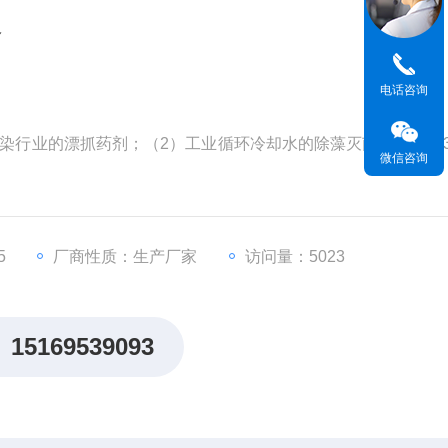
器
电话咨询
染行业的漂抓药剂；（2）工业循环冷却水的除藻灭菌处理；（
微信咨询
5
厂商性质：生产厂家
访问量：5023
15169539093