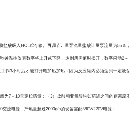
，将盐酸吸入HCL贮存箱。再调节计量泵流量盐酸计量泵流量为55％
3秒钟温控仪表数字将上升或下降，达到所需值时松开，数字闪动2～
设备应工作3小时后才能打开电加热加热（因为反应罐内必须达到一定液
般为7－10天定贮药量；（3）盐酸和亚氯酸钠贮药罐之间的距离应
流电源，产氯量超过2000g/h的设备需配380V/220V电源；