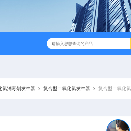
成都一体化污水处理设备
电解法次氯酸钠发生器 二氧化氯发
化氯消毒剂发生器
复合型二氧化氯发生器
复合型二氧化氯