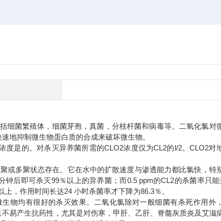
包括细菌繁殖体，细菌芽孢，真菌，分枝杆菌和病毒等。二氧化氯对
快速地抑制微生物蛋白质的合成来破坏微生物。
是的。对杀灭异养菌所需的CLO2浓度仅为CL2的l/2。CLO2对
。
二聚或多聚状态存在。它在水中的扩散速度与渗透能力都比氯快，特
5分钟后即可杀灭99％以上的异养菌；而0.5 ppm的CL2的杀菌率只能
％以上，作用时间长达24 小时杀菌率才下降为86.3％。
原微生物均有很好的杀灭效果。二氧化氯除对一般细菌有杀死作用外
且不易产生抗药性，尤其是对伤寒，甲肝、乙肝、脊髓灰质炎及艾滋