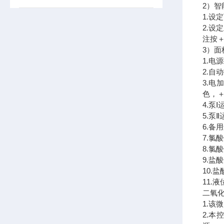
2）
1.设
2.设
注按＋
3）面
1.电
2.自
3.
色，
4.泵
5.泵
6.
7.
8.
9.盐
10.
11.
二氧化
1.该
2.本