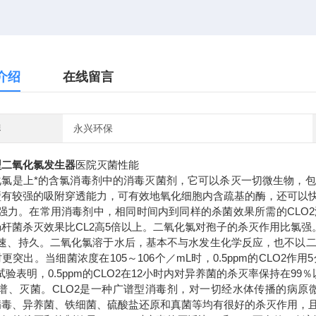
介绍
在线留言
牌
永兴环保
型二氧化氯发生器
医院灭菌性能
化氯是上*的含氯消毒剂中的消毒灭菌剂，它可以杀灭一切微生物，
壁有较强的吸附穿透能力，可有效地氧化细胞内含疏基的酶，还可以
强力。在常用消毒剂中，相同时间内到同样的杀菌效果所需的CLO2浓度
杆菌杀灭效果比CL2高5倍以上。二氧化氯对孢子的杀灭作用比氯强
快速、持久。二氧化氯溶于水后，基本不与水发生化学反应，也不以
更突出。当细菌浓度在105～106个／mL时，0.5ppm的CLO2作用
试验表明，0.5ppm的CLO2在12小时内对异养菌的杀灭率保持在99
广谱、灭菌。CLO2是一种广谱型消毒剂，对一切经水体传播的病
病毒、异养菌、铁细菌、硫酸盐还原和真菌等均有很好的杀灭作用，