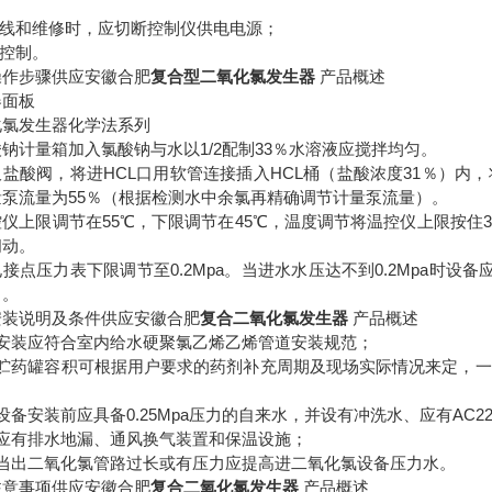
接线和维修时，应切断控制仪供电电源；
持控制。
操作步骤供应安徽合肥
复合型二氧化氯发生器
产品概述
器面板
化氯发生器化学法系列
钠计量箱加入氯酸钠与水以1/2配制33％水溶液应搅拌均匀。
盐酸阀，将进HCL口用软管连接插入HCL桶（盐酸浓度31％）内
量泵流量为55％（根据检测水中余氯再精确调节计量泵流量）。
控仪上限调节在55℃，下限调节在45℃，温度调节将温控仪上限按住
闪动。
接点压力表下限调节至0.2Mpa。当进水水压达不到0.2Mpa时
）。
安装说明及条件供应安徽合肥
复合二氧化氯发生器
产品概述
）安装应符合室内给水硬聚氯乙烯乙烯管道安装规范；
）贮药罐容积可根据用户要求的药剂补充周期及现场实际情况来定，一
设备安装前应具备0.25Mpa压力的自来水，并设有冲洗水、应有AC220交
）应有排水地漏、通风换气装置和保温设施；
）当出二氧化氯管路过长或有压力应提高进二氧化氯设备压力水。
注意事项供应安徽合肥
复合二氧化氯发生器
产品概述