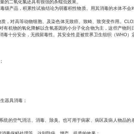
低剂量的二氧化氯还具有很强的杀蠕虫效果。
无毒级产品，积累性试验结论为弱蓄积性物质。用其消毒的水体不会
质，对高等动物细胞、及染色体无致癌、致畸、致突变作用。CLO
+），对有机物的氧化降解以含氧基因的小分子化合物为主，这些产物到
 消毒十分安全，无残留毒性。其安全性是被世界卫生组织（WHO）定
；
卫生器具消毒；
风系统的空气消洁、消毒、除臭。也可用于病家、病区及病人物品的
菌消毒保鲜处理等，达到防病、增产、提质的效果；