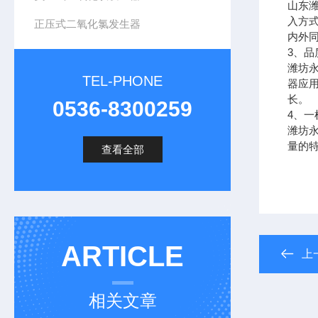
山东
入方
正压式二氧化氯发生器
内外
3
、品
潍坊
TEL-PHONE
器应
长。
0536-8300259
4
、一
潍坊
量的
查看全部
ARTICLE
上
相关文章