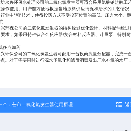
潍坊永兴环保水处理公司的二氧化氯发生器可适合采用氯酸钠盐酸工
式操作使用。用户能方便地根据当地原料供应情况和治水的工艺情况，
同行业中*和*技术，使得投药方式不受投药位置的高低、压力大小、
质
永兴环保公司的二氧化氯发生器的结构经过优化设计、材料配件经过
用要求，如采用特种钛合金反应器
/
复合材料反应器、计量泵、特别耐
机多点加药
永兴环保公司的二氧化氯发生器可配用一台投药流量分配器，完成一
特点。对于需要同时进行源水予氧化和滤后消毒及出厂水补氯的水厂
一个：
芒市二氧化氯发生器使用原理
返