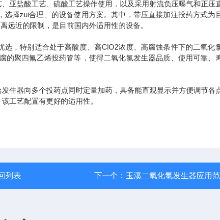
艺、亚盐酸工艺、硫酸工艺操作使用，以及采用射流负压曝气和正压
选择zui合理、的设备使用方案。其中，带压直接加注投药方式为
距离远近的限制，是目前国内外适用性的设备。
优选，特别适合处于高酸度、高
ClO2
浓度、高腐蚀条件下的二氧化
腐的聚四氟乙烯投药管等，使得二氧化氯发生器品质、使用可靠、
台发生器向多个投药点同时定量加药，具备能直观显示并方便调节各
，该工艺配置有更好的适用性。
回列表
下一个：
玉溪二氧化氯发生器应用范