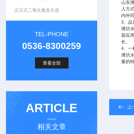
山东
入方
正压式二氧化氯发生器
内外
3
、品
潍坊
TEL-PHONE
器应
长。
0536-8300259
4
、一
潍坊
量的
查看全部
ARTICLE
上
相关文章