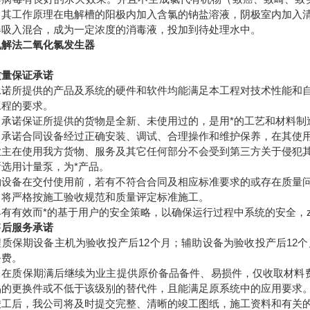
。其工作原理在电解槽的阳极内加入含氯的钠盐溶液，阴极室内加入
器吸入混合，成为一定浓度的消毒液，投加到待处理水中。
电解法二氧化氯发生器
质量保证承诺
承诺所提供的产品及系统的硬件和软件均能满足本工程对技术性能和
工程的要求。
司承诺保证所提供的货物是全新、未使用过的，是用*的工艺和材料制
司承诺合同设备经过正确安装、调试、合理操作和维护保养，在其使
业主在使用我方货物、服务及其它任何部分不会受到第三方关于侵犯
所选用计量泵，为*产品。
购设备在交付使用前，若有不符合合同及相应标准要求的或存在质量
司将严格按施工验收规范和质量评定标准施工。
具有有效而*的基于用户的安全策略，以确保运行过程中系统的安全，z
售后服务承诺
程质保期设备主机为验收投产后12个月；辅助设备为验收投产后12
务费。
司在质保期满后继续为业主提供原价备品备件、易损件，仅收取材料
品的更换件或不低于该级别的替代件，且能满足原系统中的应用要求
竣工后，我公司将及时提交完整、清晰的竣工图纸，施工资料和有关