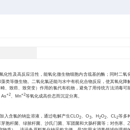
氧化性及高反应活性，能氧化微生物细胞内含巯基的酶；同时二氧
和藻类等微生物。二氧化氯还能与水中有机化合物反应，使其氧化降
（致畸、致癌、致突变）作用的氯代有机物，避免了用传统方法消毒可
+2
+2
As
、Mn
等氧化成高价态而沉淀分离。
加入含氯的钠盐溶液，通过电解产生CLO
、O
、H
O
、CL
等多
2
3
2
2
2
草芽胞杆菌、绿脓杆菌、沙氏门菌、军团菌和大肠杆菌等；对伤寒、
突物质）。该设备原料氯化钠采购方便，是*饮用水消毒领域中理想