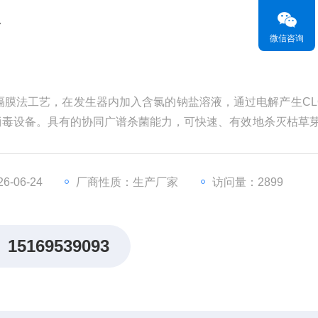
器
微信咨询
膜法工艺，在发生器内加入含氯的钠盐溶液，通过电解产生CL
体的消毒设备。具有的协同广谱杀菌能力，可快速、有效地杀灭枯草
杆菌等；对伤寒、乙肝、霍乱等病毒有良好的杀灭效果。
发生器
-06-24
厂商性质：生产厂家
访问量：2899
15169539093