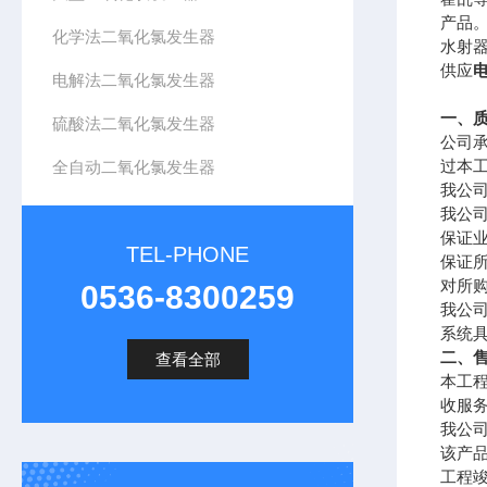
产品
化学法二氧化氯发生器
水射
供应
电解法二氧化氯发生器
一、
硫酸法二氧化氯发生器
公司
过本
全自动二氧化氯发生器
我公
我公
保证
TEL-PHONE
保证
对所
0536-8300259
我公
系统
二、
查看全部
本工
收服
我公
该产
工程