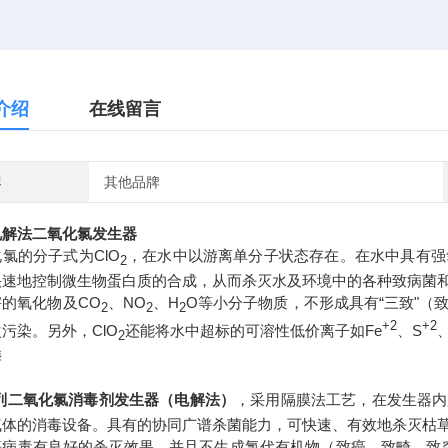
介绍
在线留言
牌
其他品牌
电解法二氧化氯发生器
氯的分子式为ClO
，在水中以游离单分子状态存在。在水中具有强
2
快速地控制微生物蛋白质的合成，从而杀灭水及环境中的各种致病菌
害的氧化物及CO
、NO
、H
O等小分子物质，不形成具有“三致"
2
2
2
+2
+2
污染。另外，ClO
还能将水中超标的可溶性低价离子如Fe
、S
、
2
梅
列二氧化氯消毒剂发生器（电解法）
，采用隔膜法工艺，在发生器内
气体的消毒设备。具有的协同广谱杀菌能力，可快速、有效地杀灭枯
等病毒有良好的杀灭效果。并且不生成氯代有机物（致癌、致畸、致