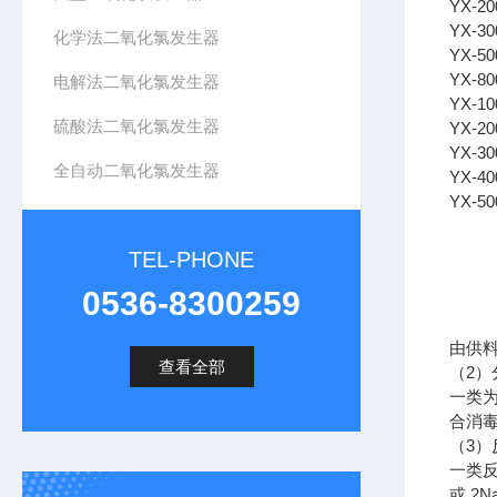
YX-
20
YX-
30
化学法二氧化氯发生器
YX-
50
YX-
80
电解法二氧化氯发生器
YX-
10
硫酸法二氧化氯发生器
YX-
20
YX-
30
全自动二氧化氯发生器
YX-
40
YX-
50
TEL-PHONE
0536-8300259
由供
查看全部
（
2
）
一类
合消
（
3
）
一类
或
2N