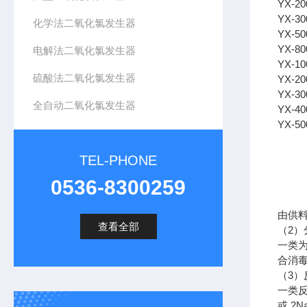
YX-
20
YX-
30
化学法二氧化氯发生器
YX-
50
YX-
80
电解法二氧化氯发生器
YX-
10
硫酸法二氧化氯发生器
YX-
20
YX-
30
全自动二氧化氯发生器
YX-
40
YX-
50
TEL-PHONE
0536-8300259
由供
查看全部
（
2
）
一类
合消
（
3
）
一类
或
2N