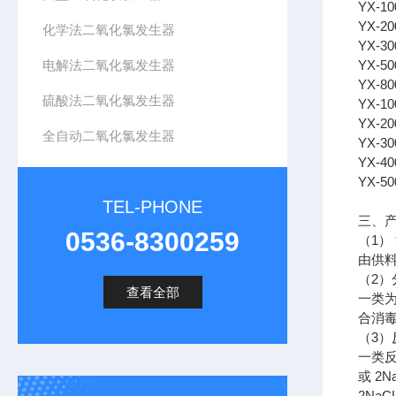
YX-
10
YX-
20
化学法二氧化氯发生器
YX-
30
电解法二氧化氯发生器
YX-
50
YX-
80
硫酸法二氧化氯发生器
YX-
10
YX-
20
全自动二氧化氯发生器
YX-
30
YX-
40
YX-
50
TEL-PHONE
三、
0536-8300259
（
1
）
由供
（
2
）
查看全部
一类
合消
（
3
）
一类
或
2N
2NaC