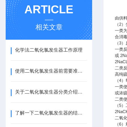
ARTICLE
由供
（
2
）
相关文章
一类
合消
（
3
）
一类
化学法二氧化氯发生器工作原理
或
2N
2NaC
二类
使用二氧化氯发生器前需要准备些什么？
高纯
（
4
）
一类
关于二氧化氯发生器分类介绍，还不快来看看
或浓
二类
（
5
）
2NaCl
了解一下二氧化氯发生器的结构功能及原理
二氧
（
6
）