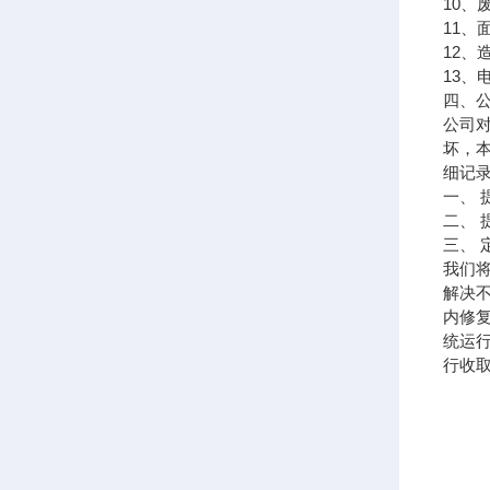
10
、
11
、
12
、
13
、
四、
公司
坏，
细记
一、
二、
三、
我们
解决
内修
统运
行收