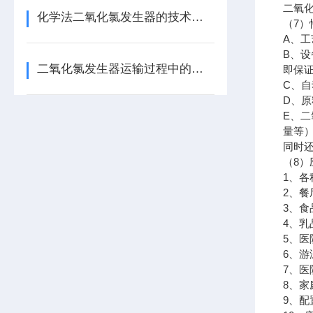
二氧
化学法二氧化氯发生器的技术要求
（
7
）
A
、工
B
、设
二氧化氯发生器运输过程中的注意事项
即保
C
、自
D
、原
E
、二
量等
同时
（
8
）
1
、各
2
、餐
3
、食
4
、乳
5
、医
6
、游
7
、医
8
、家
9
、配