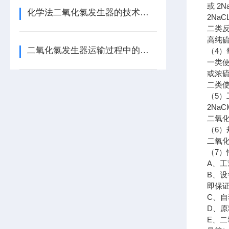
或
2N
化学法二氧化氯发生器的技术要求
2NaC
二类
高纯
二氧化氯发生器运输过程中的注意事项
（
4
）
一类
或浓
二类
（
5
）
2NaCl
二氧
（
6
）
二氧
（
7
）
A
、工
B
、设
即保
C
、自
D
、原
E
、二