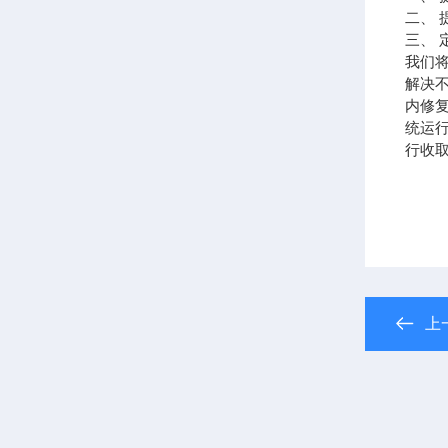
二、
三、
我们
解决
内修
统运
行收
上