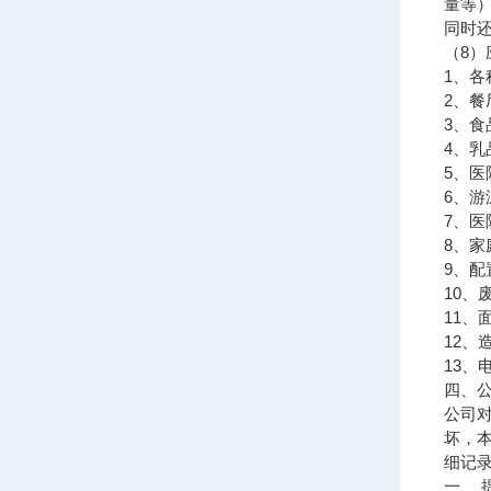
量等
同时
（
8
）
1
、各
2
、餐
3
、食
4
、乳
5
、医
6
、游
7
、医
8
、家
9
、配
10
、
11
、
12
、
13
、
四、
公司
坏，
细记
一、