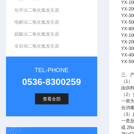
YX-
10
YX-
20
化学法二氧化氯发生器
YX-
30
电解法二氧化氯发生器
YX-
50
YX-
80
硫酸法二氧化氯发生器
YX-
10
YX-
20
全自动二氧化氯发生器
YX-
30
YX-
40
YX-
50
TEL-PHONE
三、
0536-8300259
（
1
）
由供
（
2
）
查看全部
一类
合消
（
3
）
一类
或
2N
2NaC