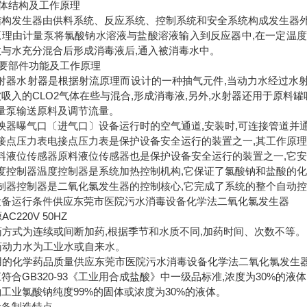
总体结构及工作原理
结构发生器由供料系统、反应系统、控制系统和安全系统构成发生器外
原理由计量泵将氯酸钠水溶液与盐酸溶液输入到反应器中,在一定温度和
收与水充分混合后形成消毒液后,通入被消毒水中。
主要部件功能及工作原理
 水射器水射器是根据射流原理而设计的一种抽气元件,当动力水经过水
吸入的CLO2气体在些与混合,形成消毒液,另外,水射器还用于原料罐
 计量泵输送原料及调节流量。
 反映器曝气口〔进气口〕设备运行时的空气通道,安装时,可连接管道并
 电接点压力表电接点压力表是保护设备安全运行的装置之一,其工作
 原料液位传感器原料液位传感器也是保护设备安全运行的装置之一,它
 温度控制器温度控制器是系统加热控制机构,它保证了氯酸钠和盐酸的
 控制器控制器是二氧化氯发生器的控制核心,它完成了系统的整个自动
设备运行条件供应东莞市医院污水消毒设备化学法二氧化氯发生器
源AC220V 50HZ
加药方式为连续或间断加药,根据季节和水质不同,加药时间、次数不等。
加药动力水为工业水或自来水。
使用的化学药品质量供应东莞市医院污水消毒设备化学法二氧化氯发生
符合GB320-93《工业用合成盐酸》中一级品标准,浓度为30%的液
工业氯酸钠纯度99%的固体或浓度为30%的液体。
设备制造特点