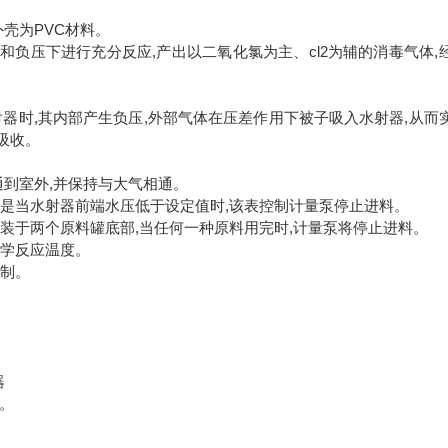
壳为PVC材料。
负压下进行充分反应,产出以二氧化氯为主、cl2为辅的消毒气体,
射器时,其内部产生负压,外部气体在压差作用下被子吸入水射器,从而
吸收。
通到室外,并保持与大气相通。
原理是当水射器前端水压低于设定值时,该表控制计量泵停止进料。
安装于两个原料罐底部,当任何一种原料用完时,计量泵将停止进料。
化学反应温度。
控制。
器
体。