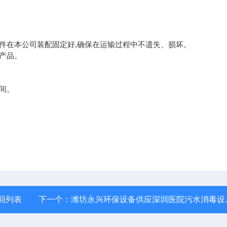
部件在本公司装配固定好,确保在运输过程中不遗失、损坏。
用产品。
房间。
回列表
下一个：
潍坊永兴环保设备供应深圳医院污水消毒设备化学法二氧化氯发生器