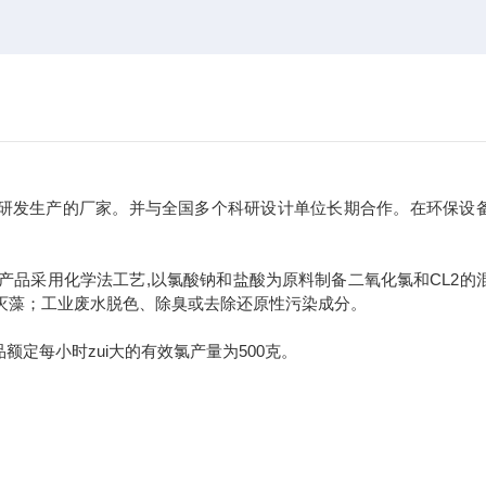
研发生产的厂家。并与全国多个科研设计单位长期合作。在环保设
产品采用化学法工艺,以氯酸钠和盐酸为原料制备二氧化氯和CL2的
灭藻；工业废水脱色、除臭或去除还原性污染成分。
产品额定每小时zui大的有效氯产量为500克。