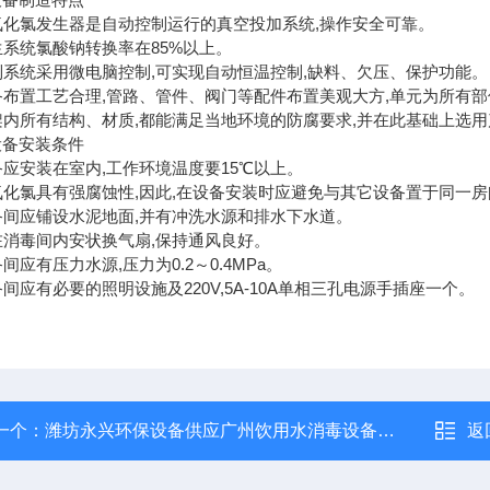
二氧化氯发生器是自动控制运行的真空投加系统,操作安全可靠。
发生系统氯酸钠转换率在85%以上。
控制系统采用微电脑控制,可实现自动恒温控制,缺料、欠压、保护功能。
设备布置工艺合理,管路、管件、阀门等配件布置美观大方,单元为所有
框架内所有结构、材质,都能满足当地环境的防腐要求,并在此基础上选
设备安装条件
设备应安装在室内,工作环境温度要15℃以上。
二氧化氯具有强腐蚀性,因此,在设备安装时应避免与其它设备置于同一
设备间应铺设水泥地面,并有冲洗水源和排水下水道。
应在消毒间内安状换气扇,保持通风良好。
设备间应有压力水源,压力为0.2～0.4MPa。
设备间应有必要的照明设施及220V,5A-10A单相三孔电源手插座一个。
一个：
潍坊永兴环保设备供应广州饮用水消毒设备化学法二氧化氯发生器
返