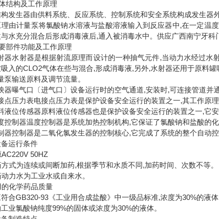
总体结构及工作原理
结构发生器由供料系统、反应系统、控制系统和安全系统构成发生器外
原理由计量泵将氯酸钠水溶液与盐酸溶液输入到反应器中,在一定温度和
收与水充分混合后形成消毒液后,通入被消毒水中。供应广西南宁牙科
主要部件功能及工作原理
 水射器水射器是根据射流原理而设计的一种抽气元件,当动力水经过水
吸入的CLO2气体在些与混合,形成消毒液,另外,水射器还用于原料罐
 计量泵输送原料及调节流量。
 反映器曝气口〔进气口〕设备运行时的空气通道,安装时,可连接管道并
 电接点压力表电接点压力表是保护设备安全运行的装置之一,其工作
 原料液位传感器原料液位传感器也是保护设备安全运行的装置之一,它
 温度控制器温度控制器是系统加热控制机构,它保证了氯酸钠和盐酸的
 控制器控制器是二氧化氯发生器的控制核心,它完成了系统的整个自动
设备运行条件
源AC220V 50HZ
加药方式为连续或间断加药,根据季节和水质不同,加药时间、次数不等。
加药动力水为工业水或自来水。
使用的化学药品质量
符合GB320-93《工业用合成盐酸》中一级品标准,浓度为30%的液
工业氯酸钠纯度99%的固体或浓度为30%的液体。
设备制造特点