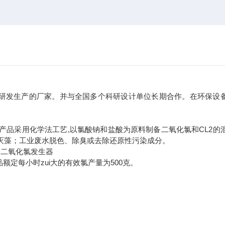
研发生产的厂家。并与全国多个科研设计单位长期合作。在环保设
产品采用化学法工艺,以氯酸钠和盐酸为原料制备二氧化氯和CL2的
灭藻；工业废水脱色、除臭或去除还原性污染成分。
备二氧化氯发生器
产品额定每小时zui大的有效氯产量为500克。