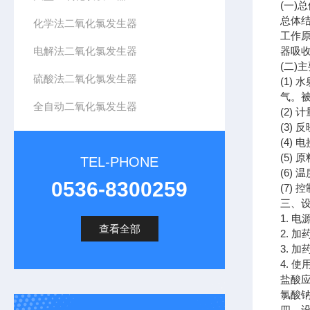
(一)
总体
化学法二氧化氯发生器
工作
电解法二氧化氯发生器
器吸
(二)
硫酸法二氧化氯发生器
(1)
气。被
全自动二氧化氯发生器
(2)
(3)
(4)
(5)
TEL-PHONE
(6)
0536-8300259
(7)
三、
1. 电
查看全部
2. 
3. 
4. 
盐酸应
氯酸钠
四、