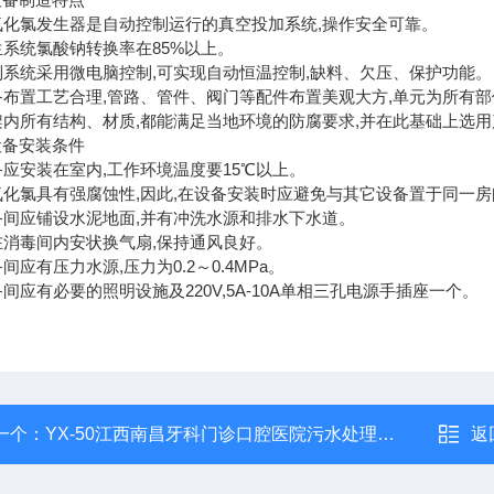
二氧化氯发生器是自动控制运行的真空投加系统,操作安全可靠。
发生系统氯酸钠转换率在85%以上。
控制系统采用微电脑控制,可实现自动恒温控制,缺料、欠压、保护功能。
设备布置工艺合理,管路、管件、阀门等配件布置美观大方,单元为所有
框架内所有结构、材质,都能满足当地环境的防腐要求,并在此基础上选
设备安装条件
设备应安装在室内,工作环境温度要15℃以上。
二氧化氯具有强腐蚀性,因此,在设备安装时应避免与其它设备置于同一
设备间应铺设水泥地面,并有冲洗水源和排水下水道。
应在消毒间内安状换气扇,保持通风良好。
设备间应有压力水源,压力为0.2～0.4MPa。
设备间应有必要的照明设施及220V,5A-10A单相三孔电源手插座一个。
一个：
YX-50江西南昌牙科门诊口腔医院污水处理设备二氧化氯发生器
返