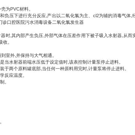
壳为PVC材料。
负压下进行充分反应,产出以二氧化氯为主、cl2为辅的消毒气体,
门诊口腔医院污水消毒设备二氧化氯发生器
射器时,其内部产生负压,外部气体在压差作用下被子吸入水射器,从而
吸收。
通到室外,并保持与大气相通。
原理是当水射器前端水压低于设定值时,该表控制计量泵停止进料。
安装于两个原料罐底部,当任何一种原料用完时,计量泵将停止进料。
化学反应温度。
控制。
体。