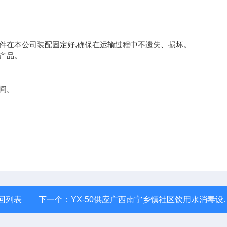
部件在本公司装配固定好,确保在运输过程中不遗失、损坏。
用产品。
房间。
回列表
下一个：
YX-50供应广西南宁乡镇社区饮用水消毒设备二氧化氯发生器