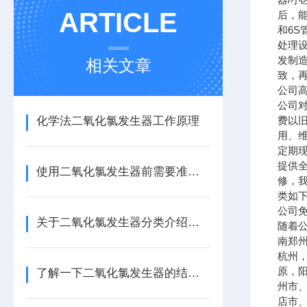
ARTICLE
后，
和
6S
处理
发制
相关文章
致，
公司
公司
化学法二氧化氯发生器工作原理
费以
用、
定期
提供
使用二氧化氯发生器前需要准备些什么？
修，
类如
公司
关于二氧化氯发生器分类介绍，还不快来看看
随着
南郑
杭州
原，
了解一下二氧化氯发生器的结构功能及原理
州市
店市