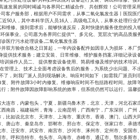
高速发展的同时竭诚与各界同仁精诚合作、共创辉煌！公司管理采
公司客户服务部，根据用户不同需求，从事二氧化氯发生器丨医院医
工近
50
人，其中本科学历人员
16
人，高级电工
8
人，从事水处理行业
试和维修。接到需求后，能够快速反应，及时快捷的服务使您的投入
环保事业。公司愿为各界同仁提供“*、多元化、宽层次“的高品质服
门诊医疗污水处理设备,二氧化氯发生器
毕并双方验收合格之日算起，一年内设备配件如因非人为损坏，本厂
身提供技术服务；建立安装、日常维修、维护服务挡案
,
详细记录设
培训操作人员二、
提供整套设备使用、简易维修及维护的技术培训
在管理上、技术上全面考虑设备售后的服务，为系统少出问题、不
不了，则我厂派人员到现场解决。响应时间如下（如需我厂派员到
修复、附件故障
3
小时内修复。维修响应时间不包括路程时间。故障
运行；附件故障因故障影响系统的效率，但系统仍然可以运行。温馨
。
省大连市，内蒙包头，宁夏，新疆乌鲁木齐，北京，天津，河北石家
江西南昌，福建福州，青海，云南昆明，广西南宁，广东深圳，广州
市，比如说北京市、天津市、上海市、重庆市。香港、澳门。山西大
市、唐山市、秦皇岛市、邯郸市、邢台市、保定市、张家口市、承德
化市、迁安市、武安市、南宫市、沙河市、涿州市、定州市、安国市
州市。呼和浩特市、包头市、乌海市、赤峰市、通辽市、鄂尔多斯市