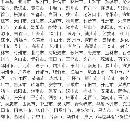
、中牟县、偃师市、汝州市、舞钢市、林州市、卫辉市、辉县市、沁
济源市。武汉市、黄石市、十堰市、荆州市、宜昌市、襄樊市、鄂州
石首市、松滋市、宜都市、当阳市、枝江市、老河口市、枣阳市、宜
仙桃市、天门市、潜江市、恩施市、利川市。长沙市、株洲市、湘潭
怀化市、娄底市。浏阳市、醴陵市、湘乡市、韶山市、耒阳市、常宁
涟源市、吉首市。广州市、深圳市、珠海市、汕头市、韶关市、佛山
阳江市、清远市、东莞市、中山市、潮州市、揭阳市、云浮市。从化
雷州市、吴川市、高州市、化州市、信宜市、高要市、四会市、兴宁
桂林市、梧州市、北海市、防城港市、钦州市、贵港市、玉林市、百
宜州市、合山市、凭祥市。海口市、三亚市。文昌市、琼海市、万宁
、绵阳市、广元市、遂宁市、内江市、乐山市、南充市、眉山市、宜
、崇州市、广汉市、什邡市、绵竹市、江油市、峨眉山市、阆中市、
地区、毕节地区。清镇市、赤水市、仁怀市、铜仁市、毕节市、兴义
丽江市、普洱市、临沧市。安宁市、宣威市、个旧市、开远市、景洪
宝鸡市、咸阳市、渭南市、延安市、汉中市、榆林市、安康市、商洛
武威市、张掖市、平凉市、酒泉市、庆阳市、定西市、陇南市。玉门
市、吴忠市、固原市、中卫市。灵武市、青铜峡市。乌鲁木齐市、克
和田市、阿克苏市、喀什市、阿图什市、库尔勒市、昌吉市、阜康市
高雄市、基隆市、台中市、台南市、新竹市、嘉义市等也具有业务往
。