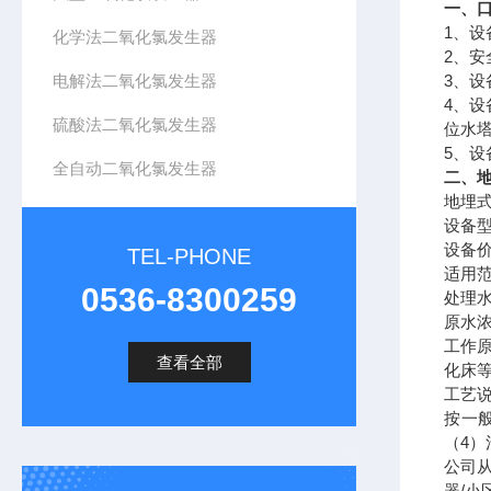
一、
1
、设
化学法二氧化氯发生器
2
、安
电解法二氧化氯发生器
3
、设
4
、设
硫酸法二氧化氯发生器
位水
5
、设
全自动二氧化氯发生器
二、
地埋
设备
设备
TEL-PHONE
适用
0536-8300259
处理
原水
工作
查看全部
化床
工艺
按一
（
4
）
公司
器
/
小