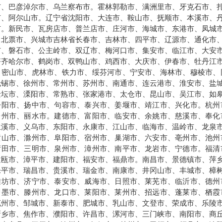
市、巴彦淖尔市、乌兰察布市。霍林郭勒市、满洲里市、牙克石市、
市、阿尔山市。辽宁省沈阳市、大连市、鞍山市、抚顺市、本溪市、
市。新民市、瓦房店市、普兰店市、庄河市、海城市、东港市、凤城
、北票市、兴城市吉林省长春市、吉林市、四平市、辽源市、通化市
市、磐石市、公主岭市、双辽市、梅河口市、集安市、临江市、大安
齐齐哈尔市、鹤岗市、双鸭山市、鸡西市、大庆市、伊春市、牡丹江
、密山市、虎林市、铁力市、绥芬河市、宁安市、海林市、穆棱市、
无锡市、徐州市、常州市、苏州市、南通市、连云港市、淮安市、盐
金坛市、溧阳市、常熟市、张家港市、太仓市、昆山市、吴江市、如
丹阳市、扬中市、句容市、泰兴市、姜堰市、靖江市、兴化市。杭州
台州市、丽水市。建德市、富阳市、临安市、余姚市、慈溪市、奉化
兰溪市、义乌市、东阳市、永康市、江山市、临海市、温岭市、龙泉
黄山市、滁州市、阜阳市、宿州市、巢湖市、六安市、亳州市、池州
莆田市、三明市、泉州市、漳州市、南平市、龙岩市、宁德市。福清
建瓯市、漳平市、建阳市、福安市、福鼎市。南昌市、景德镇市、萍
乐平市、瑞昌市、贵溪市、瑞金市、南康市、井冈山市、丰城市、樟
潍坊市、济宁市、泰安市、威海市、日照市、莱芜市、临沂市、德州
即墨市、滕州市、龙口市、莱阳市、莱州市、招远市、蓬莱市、栖霞
兖州市、邹城市、新泰市、肥城市、乳山市、文登市、荣成市、乐陵
新乡市、焦作市、濮阳市、许昌市、漯河市、三门峡市、南阳市、商