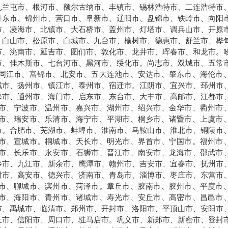
扎兰屯市、根河市、额尔古纳市、丰镇市、锡林浩特市、二连浩特市
丹东市、锦州市、营口市、阜新市、辽阳市、盘锦市、铁岭市、向阳
市、凌海市、北镇市、大石桥市、盖州市、灯塔市、调兵山市、开原
、白山市、松原市、白城市。九台市、榆树市、德惠市、舒兰市、桦
市、洮南市、延吉市、图们市、敦化市、龙井市、珲春市、和龙市。
市、佳木斯市、七台河市、黑河市、绥化市。尚志市、双城市、五常
同江市、富锦市、北安市、五大连池市、安达市、肇东市、海伦市
城市、扬州市、镇江市、泰州市、宿迁市。江阴市、宜兴市、邳州市
皋市、通州市、海门市、启东市、东台市、大丰市、高邮市、江都市
市、宁波市、温州市、嘉兴市、湖州市、绍兴市、金华市、衢州市
市、瑞安市、乐清市、海宁市、平湖市、桐乡市、诸暨市、上虞市
市。合肥市、芜湖市、蚌埠市、淮南市、马鞍山市、淮北市、铜陵市
市、宣城市。桐城市、天长市、明光市、界首市、宁国市。福州市
市、长乐市、永安市、石狮市、晋江市、南安市、龙海市、邵武市
乡市、九江市、新余市、鹰潭市、赣州市、吉安市、宜春市、抚州市
树市、高安市、德兴市。济南市、青岛市、淄博市、枣庄市、东营市
市、聊城市、滨州市、菏泽市。章丘市、胶南市、胶州市、平度市
市、海阳市、青州市、诸城市、寿光市、安丘市、高密市、昌邑市
市、禹城市、临清市。郑州市、开封市、洛阳市、平顶山市、安阳市
丘市、信阳市、周口市、驻马店市。巩义市、新郑市、新密市、登封