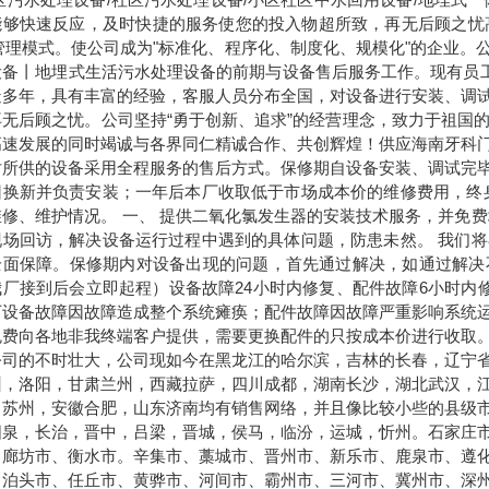
能够快速反应，及时快捷的服务使您的投入物超所致，再无后顾之忧
管理模式。使公司成为
"
标准化、程序化、制度化、规模化
"
的企业。
设备丨地埋式生活污水处理设备的前期与设备售后服务工作。现有员
造多年，具有丰富的经验，客服人员分布全国，对设备进行安装、调
再无后顾之忧。公司坚持“勇于创新、追求”的经营理念，致力于祖国的
高速发展的同时竭诚与各界同仁精诚合作、共创辉煌！
供应海南牙科
对所供的设备采用全程服务的售后方式。保修期自设备安装、调试完
旧换新并负责安装；一年后本厂收取低于市场成本价的维修费用，终
维修、维护情况。
一、
提供二氧化氯发生器的安装技术服务，并免费
现场回访，解决设备运行过程中遇到的具体问题，防患未然。
我们将
全面保障。保修期内对设备出现的问题，首先通过解决，如通过解决
我厂接到后会立即起程）设备故障
24
小时内修复、配件故障
6
小时内
下设备故障因故障造成整个系统瘫痪；配件故障因故障严重影响系统
免费向各地非我终端客户提供，需要更换配件的只按成本价进行收取
公司的不时壮大，公司现如今在黑龙江的哈尔滨，吉林的长春，辽宁
州，洛阳，甘肃兰州，西藏拉萨，四川成都，湖南长沙，湖北武汉，
，苏州，安徽合肥，山东济南均有销售网络，并且像比较小些的县级
阳泉，长治，晋中，吕梁，晋城，侯马，临汾，运城，忻州。石家庄
、廊坊市、衡水市。辛集市、藁城市、晋州市、新乐市、鹿泉市、遵
、泊头市、任丘市、黄骅市、河间市、霸州市、三河市、冀州市、深