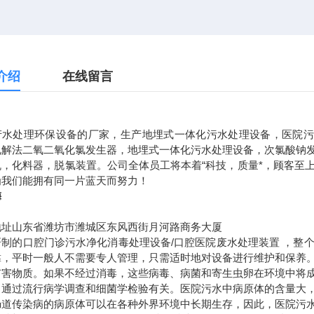
介绍
在线留言
产水处理环保设备的厂家，生产地埋式一体化污水处理设备，医院污
电解法二氧二氧化氯发生器，地埋式一体化污水处理设备，次氯酸钠
机，化料器，脱氯装置。公司全体员工将本着“科技，质量*，顾客至上
为我们能拥有同一片蓝天而努力！
梅
地址山东省潍坊市潍城区东风西街月河路商务大厦
研制的口腔门诊污水净化消毒处理设备
/
口腔医院废水处理装置
，整
靠，平时一般人不需要专人管理，只需适时地对设备进行维护和保养
有害物质。如果不经过消毒，这些病毒、病菌和寄生虫卵在环境中将
。通过流行病学调查和细菌学检验有关。医院污水中病原体的含量大
肠道传染病的病原体可以在各种外界环境中长期生存，因此，医院污