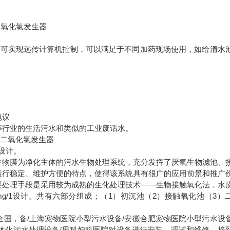
二氧化氯发生器
及可实现远传计算机控制，可以满足于不同加药现场使用，如给清水
电议
等行业的生活污水和类似的工业废话水。
,二氧化氯发生器
设计。
生物膜为净化主体的污水生物处理系统，充分发挥了厌氧生物滤池、
运行稳定、维护方便的特点，使得该系统具有很广的应用前景和推广
要处理手段是采用较为成熟的生化处理技术——生物接触氧化法，水
g/1
设计。共有六部分组成；（
1
）初沉池（
2
）接触氧化池（
3
）
全国，备
/
上海宠物医院小型污水设备
/
安徽合肥宠物医院小型污水设
体化污水处理设备
/
男科妇科医院对设备进行安装、调试和维修。接