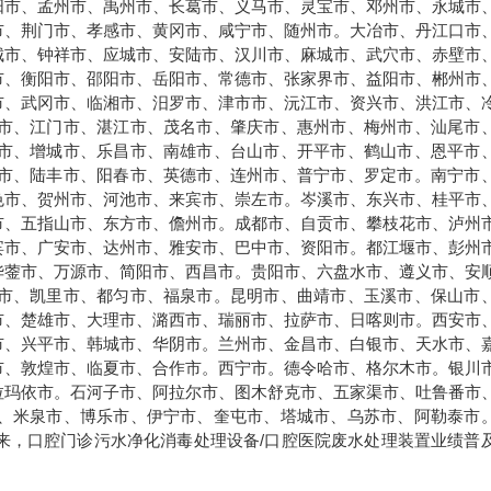
阳市、孟州市、禹州市、长葛市、义马市、灵宝市、邓州市、永城市
市、荆门市、孝感市、黄冈市、咸宁市、随州市。大冶市、丹江口市
城市、钟祥市、应城市、安陆市、汉川市、麻城市、武穴市、赤壁市
市、衡阳市、邵阳市、岳阳市、常德市、张家界市、益阳市、郴州市
市、武冈市、临湘市、汨罗市、津市市、沅江市、资兴市、洪江市、
市、江门市、湛江市、茂名市、肇庆市、惠州市、梅州市、汕尾市
市、增城市、乐昌市、南雄市、台山市、开平市、鹤山市、恩平市
市、陆丰市、阳春市、英德市、连州市、普宁市、罗定市。南宁市
色市、贺州市、河池市、来宾市、崇左市。岑溪市、东兴市、桂平市
市、五指山市、东方市、儋州市。成都市、自贡市、攀枝花市、泸州
宾市、广安市、达州市、雅安市、巴中市、资阳市。都江堰市、彭州
华蓥市、万源市、简阳市、西昌市。贵阳市、六盘水市、遵义市、安
市、凯里市、都匀市、福泉市。昆明市、曲靖市、玉溪市、保山市
市、楚雄市、大理市、潞西市、瑞丽市、拉萨市、日喀则市。西安市
市、兴平市、韩城市、华阴市。兰州市、金昌市、白银市、天水市、
市、敦煌市、临夏市、合作市。西宁市。德令哈市、格尔木市。银川
拉玛依市。石河子市、阿拉尔市、图木舒克市、五家渠市、吐鲁番市
、米泉市、博乐市、伊宁市、奎屯市、塔城市、乌苏市、阿勒泰市
来，口腔门诊污水净化消毒处理设备
/
口腔医院废水处理装置业绩普