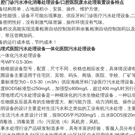
口腔门诊污水净化消毒处理设备
/
口腔医院废水处理装置设备特点
备结构简单，占地面积小，安装、操作、维护方便。
全性能强，设备不可能出现事故。
供应牙科门诊医疗污水处理设备,
备密闭性好，没有刺激气味泄漏，操作环境没有气味。
备档次高能实现流量检测自动控制加药和余氯检测自动控制加药以
塔、带压管网加药。
备的运行成本低，节约成本！
地埋式医院污水处理设备一体化医院污水处理设备
式一体化污水处理设备
型号
WFY-0.5-30m
价格根据设备型号，配置，尺寸不同，价格也相应改变，具体情况请
范围设备主要适用于住宅区、宾馆、码头、商场、医院、学校、厂矿
水量标准型为
0
～
0.5-30
（
m3/h
）
供应海南牙科门诊医疗污水处理设备
浓度
BOD5
标准型≤
250mg/L
，加强型≤
400mg/L
，超过
400 mg/L
时另行
原理地埋式污水处理设备是一种模块化的污水生物处理设备，一种以
等生物膜反应器具有的生物密度大、耐污能力强、动力消耗低、操作
说明设备的设计主要是对生活污水和之类似的工业有机污水处理，主
般生活污水水质设计计算，按
BOD5
平均
200mg/1
，出水
BOD5
按
20m
消毒池，消毒装置（
5
）污泥池（
6
）风机房，风机。
从事水处理行业产品研发制造多年，具有丰富的经验，客服人员分布
区污水处理设备
/
社区污水处理设备
/
小区社区中水回用设备
/
地埋式一