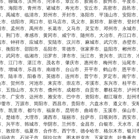
市、聊城市、滨州市、菏泽市。章丘市、胶南市、胶州市、平度市
市、海阳市、青州市、诸城市、寿光市、安丘市、高密市、昌邑市
市、禹城市、临清市。郑州市、开封市、洛阳市、平顶山市、安阳市
丘市、信阳市、周口市、驻马店市。巩义市、新郑市、新密市、登封
阳市、孟州市、禹州市、长葛市、义马市、灵宝市、邓州市、永城市
市、荆门市、孝感市、黄冈市、咸宁市、随州市。大冶市、丹江口市
城市、钟祥市、应城市、安陆市、汉川市、麻城市、武穴市、赤壁市
市、衡阳市、邵阳市、岳阳市、常德市、张家界市、益阳市、郴州市
市、武冈市、临湘市、汨罗市、津市市、沅江市、资兴市、洪江市、
市、江门市、湛江市、茂名市、肇庆市、惠州市、梅州市、汕尾市
市、增城市、乐昌市、南雄市、台山市、开平市、鹤山市、恩平市
市、陆丰市、阳春市、英德市、连州市、普宁市、罗定市。南宁市
色市、贺州市、河池市、来宾市、崇左市。岑溪市、东兴市、桂平市
市、五指山市、东方市、儋州市。成都市、自贡市、攀枝花市、泸州
宾市、广安市、达州市、雅安市、巴中市、资阳市。都江堰市、彭州
华蓥市、万源市、简阳市、西昌市。贵阳市、六盘水市、遵义市、安
市、凯里市、都匀市、福泉市。昆明市、曲靖市、玉溪市、保山市
市、楚雄市、大理市、潞西市、瑞丽市、拉萨市、日喀则市。西安市
市、兴平市、韩城市、华阴市。兰州市、金昌市、白银市、天水市、
市、敦煌市、临夏市、合作市。西宁市。德令哈市、格尔木市。银川
拉玛依市。石河子市、阿拉尔市、图木舒克市、五家渠市、吐鲁番市