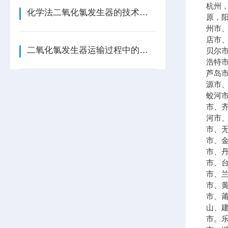
杭州
化学法二氧化氯发生器的技术要求
原，
州市
店市
二氧化氯发生器运输过程中的注意事项
贝尔
浩特
芦岛
源市
蛟河
市、
河市
市、
市、
市、
市、
市、
市、
市、
山、
市。