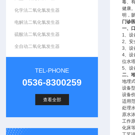
毒、
健康
化学法二氧化氯发生器
明，
门诊
电解法二氧化氯发生器
一、
硫酸法二氧化氯发生器
1
、设
2
、安
全自动二氧化氯发生器
3
、设
4
、设
位水
5
、设
TEL-PHONE
二、
0536-8300259
地埋
设备
设备
查看全部
适用
处理
原水
工作
化床
工艺