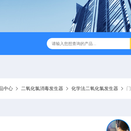
成都一体化污水处理设备
电解法次氯酸钠发生器 二氧化氯发
品中心
二氧化氯消毒发生器
化学法二氧化氯发生器
门