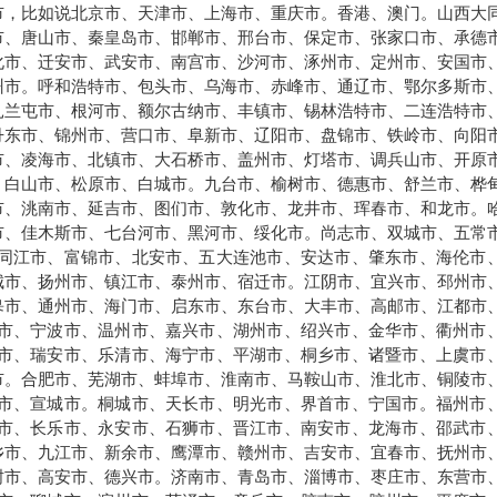
市，比如说北京市、天津市、上海市、重庆市。香港、澳门。山西大
市、唐山市、秦皇岛市、邯郸市、邢台市、保定市、张家口市、承德
化市、迁安市、武安市、南宫市、沙河市、涿州市、定州市、安国市
州市。呼和浩特市、包头市、乌海市、赤峰市、通辽市、鄂尔多斯市
扎兰屯市、根河市、额尔古纳市、丰镇市、锡林浩特市、二连浩特市
丹东市、锦州市、营口市、阜新市、辽阳市、盘锦市、铁岭市、向阳
市、凌海市、北镇市、大石桥市、盖州市、灯塔市、调兵山市、开原
、白山市、松原市、白城市。九台市、榆树市、德惠市、舒兰市、桦
市、洮南市、延吉市、图们市、敦化市、龙井市、珲春市、和龙市。
市、佳木斯市、七台河市、黑河市、绥化市。尚志市、双城市、五常
同江市、富锦市、北安市、五大连池市、安达市、肇东市、海伦市
城市、扬州市、镇江市、泰州市、宿迁市。江阴市、宜兴市、邳州市
皋市、通州市、海门市、启东市、东台市、大丰市、高邮市、江都市
市、宁波市、温州市、嘉兴市、湖州市、绍兴市、金华市、衢州市
市、瑞安市、乐清市、海宁市、平湖市、桐乡市、诸暨市、上虞市
市。合肥市、芜湖市、蚌埠市、淮南市、马鞍山市、淮北市、铜陵市
市、宣城市。桐城市、天长市、明光市、界首市、宁国市。福州市
市、长乐市、永安市、石狮市、晋江市、南安市、龙海市、邵武市
乡市、九江市、新余市、鹰潭市、赣州市、吉安市、宜春市、抚州市
树市、高安市、德兴市。济南市、青岛市、淄博市、枣庄市、东营市