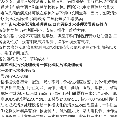
有害物质。如果不经过消毒，这些病毒、病菌和寄生虫卵在环境中将
。通过流行病学调查和细菌学检验有关。医院污水中病原体的含量大
肠道传染病的病原体可以在各种外界环境中长期生存，因此，医院污
医疗
污水处理设备 消毒设备 二氧化氯发生器 热卖
口腔门诊污水净化消毒处理设备
/
口腔医院废水处理装置设备特点
备结构简单，占地面积小，安装、操作、维护方便。
全性能强，设备不可能出现事故。
供应牙科
门诊医疗
污水处理设备,
备密闭性好，没有刺激气味泄漏，操作环境没有气味。
备档次高能实现流量检测自动控制加药和余氯检测自动控制加药以
塔、带压管网加药。
备的运行成本低，节约成本！
地埋式医院污水处理设备一体化医院污水处理设备
式一体化污水处理设备
型号
WFY-0.5-30m
价格根据设备型号，配置，尺寸不同，价格也相应改变，具体情况请
范围设备主要适用于住宅区、宾馆、码头、商场、医院、学校、厂矿
水量标准型为
0
～
0.5-30
（
m3/h
）
供应牙科
门诊医疗
污水处理设备,二
浓度
BOD5
标准型≤
250mg/L
，加强型≤
400mg/L
，超过
400 mg/L
时另行
原理地埋式污水处理设备是一种模块化的污水生物处理设备，一种以
等生物膜反应器具有的生物密度大、耐污能力强、动力消耗低、操作
说明设备的设计主要是对生活污水和之类似的工业有机污水处理，主