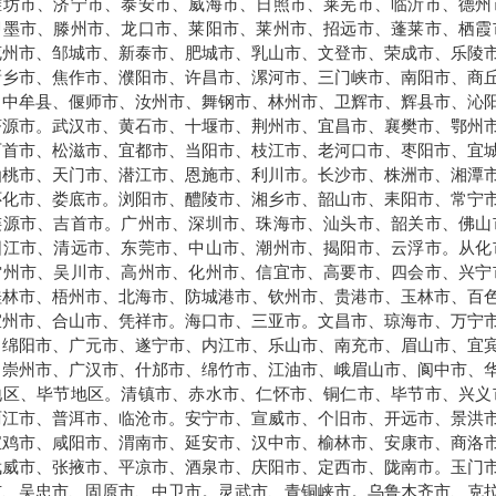
潍坊市、济宁市、泰安市、威海市、日照市、莱芜市、临沂市、德州
即墨市、滕州市、龙口市、莱阳市、莱州市、招远市、蓬莱市、栖霞
兖州市、邹城市、新泰市、肥城市、乳山市、文登市、荣成市、乐陵
新乡市、焦作市、濮阳市、许昌市、漯河市、三门峡市、南阳市、商
、中牟县、偃师市、汝州市、舞钢市、林州市、卫辉市、辉县市、沁
济源市。武汉市、黄石市、十堰市、荆州市、宜昌市、襄樊市、鄂州
石首市、松滋市、宜都市、当阳市、枝江市、老河口市、枣阳市、宜
仙桃市、天门市、潜江市、恩施市、利川市。长沙市、株洲市、湘潭
怀化市、娄底市。浏阳市、醴陵市、湘乡市、韶山市、耒阳市、常宁
涟源市、吉首市。广州市、深圳市、珠海市、汕头市、韶关市、佛山
阳江市、清远市、东莞市、中山市、潮州市、揭阳市、云浮市。从化
雷州市、吴川市、高州市、化州市、信宜市、高要市、四会市、兴宁
桂林市、梧州市、北海市、防城港市、钦州市、贵港市、玉林市、百
宜州市、合山市、凭祥市。海口市、三亚市。文昌市、琼海市、万宁
、绵阳市、广元市、遂宁市、内江市、乐山市、南充市、眉山市、宜
、崇州市、广汉市、什邡市、绵竹市、江油市、峨眉山市、阆中市、
地区、毕节地区。清镇市、赤水市、仁怀市、铜仁市、毕节市、兴义
丽江市、普洱市、临沧市。安宁市、宣威市、个旧市、开远市、景洪
宝鸡市、咸阳市、渭南市、延安市、汉中市、榆林市、安康市、商洛
武威市、张掖市、平凉市、酒泉市、庆阳市、定西市、陇南市。玉门
市、吴忠市、固原市、中卫市。灵武市、青铜峡市。乌鲁木齐市、克