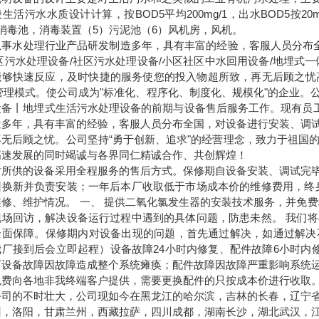
般生活污水水质设计计算，按
BOD5
平均
200mg/1
，出水
BOD5
按
20m
消毒池，消毒装置（
5
）污泥池（
6
）风机房，风机。
从事水处理行业产品研发制造多年，具有丰富的经验，客服人员分布
区污水处理设备
/
社区污水处理设备
/
小区社区中水回用设备
/
地埋式一
能够快速反应，及时快捷的服务使您的投入物超所致，再无后顾之忧
管理模式。使公司成为
"
标准化、程序化、制度化、规模化
"
的企业。
设备丨地埋式生活污水处理设备的前期与设备售后服务工作。现有员
造多年，具有丰富的经验，客服人员分布全国，对设备进行安装、调
再无后顾之忧。公司坚持“勇于创新、追求"的经营理念，致力于祖国的
高速发展的同时竭诚与各界同仁精诚合作、共创辉煌！
对所供的设备采用全程服务的售后方式。保修期自设备安装、调试完
旧换新并负责安装；一年后本厂收取低于市场成本价的维修费用，终
维修、维护情况。
一、
提供二氧化氯发生器的安装技术服务，并免费
现场回访，解决设备运行过程中遇到的具体问题，防患未然。
我们将
全面保障。保修期内对设备出现的问题，首先通过解决，如通过解决
我厂接到后会立即起程）设备故障
24
小时内修复、配件故障
6
小时内
下设备故障因故障造成整个系统瘫痪；配件故障因故障严重影响系统
免费向各地非我终端客户提供，需要更换配件的只按成本价进行收取
公司的不时壮大，公司现如今在黑龙江的哈尔滨，吉林的长春，辽宁
州，洛阳，甘肃兰州，西藏拉萨，四川成都，湖南长沙，湖北武汉，