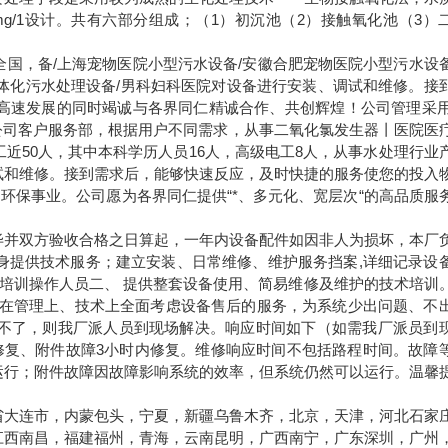
g/1
设计。共有六部分组成；（
1
）初沉池（
2
）接触氧化池（
3
）
全国，备
/
上海宠物医院小型污水设备
/
安徽合肥宠物医院小型污水设
体化污水处理设备
/
男科妇科医院对设备进行安装、调试和维修。接
高速发展的同时竭诚与各界同仁精诚合作、共创辉煌！公司管理采
公司客户服务部，根据用户不同需求，从事二氧化氯发生器丨医院医
工近
50
人，其中本科学历人员
16
人，高级电工
8
人，从事水处理行业
试和维修。接到需求后，能够快速反应，及时快捷的服务使您的投入
环保事业。公司愿为各界同仁提供“*、多元化、宽层次“的高品质服
毕并双方验收合格之日算起，一年内设备配件如因非人为损坏，本厂
身提供技术服务；建立安装、日常维修、维护服务挡案
,
详细记录设
培训操作人员二、
提供整套设备使用、简易维修及维护的技术培训
在管理上、技术上全面考虑设备售后的服务，为系统少出问题、不
不了，则我厂派人员到现场解决。响应时间如下（如需我厂派员到
修复、附件故障
3
小时内修复。维修响应时间不包括路程时间。故障
运行；附件故障因故障影响系统的效率，但系统仍然可以运行。温馨
。
省大连市，内蒙包头，宁夏，新疆乌鲁木齐，北京，天津，河北石家
江西南昌，福建福州，青海，云南昆明，广西南宁，广东深圳，广州