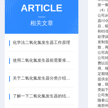
ARTICLE
按一
（
4
）
公司
器
/
小
相关文章
后，
和
6S
处理
发制
化学法二氧化氯发生器工作原理
致，
公司
公司
使用二氧化氯发生器前需要准备些什么？
费以
用、
定期
关于二氧化氯发生器分类介绍，还不快来看看
提供
修，
类如
公司
了解一下二氧化氯发生器的结构功能及原理
随着
南郑