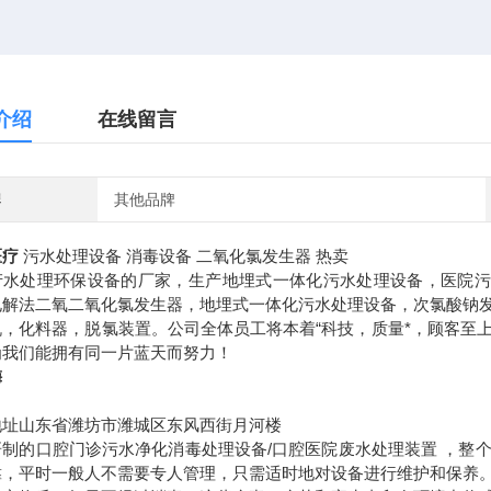
介绍
在线留言
牌
其他品牌
医疗
污水处理设备 消毒设备 二氧化氯发生器 热卖
产水处理环保设备的厂家，生产地埋式一体化污水处理设备，医院污
电解法二氧二氧化氯发生器，地埋式一体化污水处理设备，次氯酸钠
机，化料器，脱氯装置。公司全体员工将本着“科技，质量*，顾客至上
为我们能拥有同一片蓝天而努力！
梅
地址山东省潍坊市潍城区东风西街月河楼
研制的口腔门诊污水净化消毒处理设备
/
口腔医院废水处理装置
，整
靠，平时一般人不需要专人管理，只需适时地对设备进行维护和保养