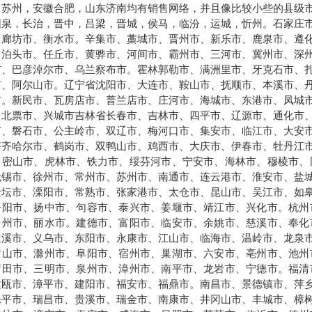
，苏州，安徽合肥，山东济南均有销售网络，并且像比较小些的县级
阳泉，长治，晋中，吕梁，晋城，侯马，临汾，运城，忻州。石家庄
、廊坊市、衡水市。辛集市、藁城市、晋州市、新乐市、鹿泉市、遵
、泊头市、任丘市、黄骅市、河间市、霸州市、三河市、冀州市、深
市、巴彦淖尔市、乌兰察布市。霍林郭勒市、满洲里市、牙克石市、
市、阿尔山市。辽宁省沈阳市、大连市、鞍山市、抚顺市、本溪市、
市。新民市、瓦房店市、普兰店市、庄河市、海城市、东港市、凤城
、北票市、兴城市吉林省长春市、吉林市、四平市、辽源市、通化市
市、磐石市、公主岭市、双辽市、梅河口市、集安市、临江市、大安
齐齐哈尔市、鹤岗市、双鸭山市、鸡西市、大庆市、伊春市、牡丹江
、密山市、虎林市、铁力市、绥芬河市、宁安市、海林市、穆棱市、
无锡市、徐州市、常州市、苏州市、南通市、连云港市、淮安市、盐
金坛市、溧阳市、常熟市、张家港市、太仓市、昆山市、吴江市、如
丹阳市、扬中市、句容市、泰兴市、姜堰市、靖江市、兴化市。杭州
台州市、丽水市。建德市、富阳市、临安市、余姚市、慈溪市、奉化
兰溪市、义乌市、东阳市、永康市、江山市、临海市、温岭市、龙泉
黄山市、滁州市、阜阳市、宿州市、巢湖市、六安市、亳州市、池州
莆田市、三明市、泉州市、漳州市、南平市、龙岩市、宁德市。福清
建瓯市、漳平市、建阳市、福安市、福鼎市。南昌市、景德镇市、萍
乐平市、瑞昌市、贵溪市、瑞金市、南康市、井冈山市、丰城市、樟