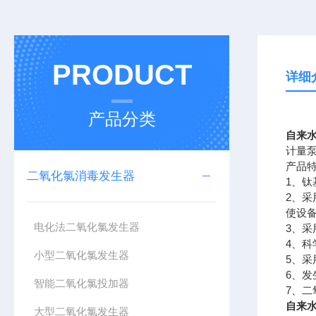
PRODUCT
详细
产品分类
自来
计量
产品
二氧化氯消毒发生器
1
、钛
2
、采
使设
电化法二氧化氯发生器
3
、采
4
、科
小型二氧化氯发生器
5
、采
6
、发
智能二氧化氯投加器
7
、二
自来
大型二氧化氯发生器