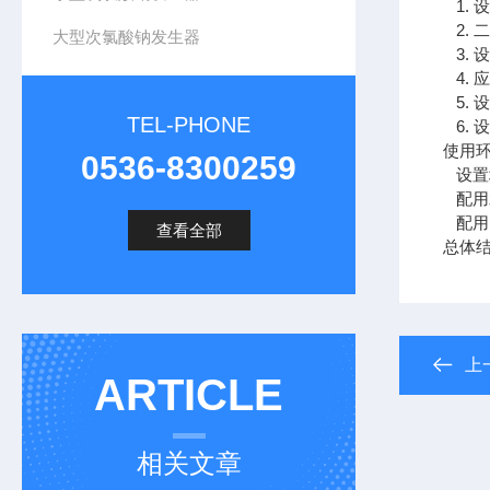
1. 
2. 
大型次氯酸钠发生器
3. 
4. 
5. 
TEL-PHONE
6. 
使用
0536-8300259
设置场
配用水
配用电源
查看全部
总体
上
ARTICLE
相关文章