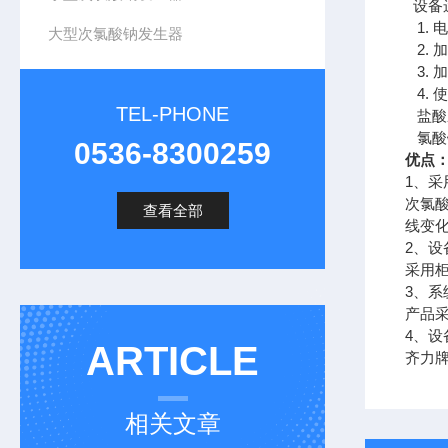
设备
1. 电
大型次氯酸钠发生器
2. 
3. 
4. 
TEL-PHONE
盐酸应
氯酸钠
0536-8300259
优点
1、
次氯
查看全部
线变
2、
采用
3、系
产品
4、
ARTICLE
齐力
相关文章