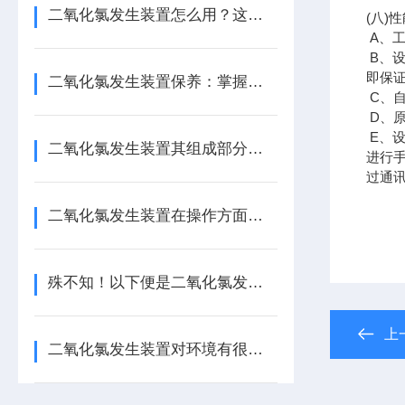
二氧化氯发生装置怎么用？这份实操指南，让新手也能轻松上手！
(
八
)
性
A
、
B
、
即保
二氧化氯发生装置保养：掌握这几招，让设备稳效运行更省心！
C
、
D
、
E
、设
二氧化氯发生装置其组成部分通常包括以下几个主要系统或部件
进行
过通
二氧化氯发生装置在操作方面有以下指南！
殊不知！以下便是二氧化氯发生装置的特点所在！
上
二氧化氯发生装置对环境有很强的保护作用