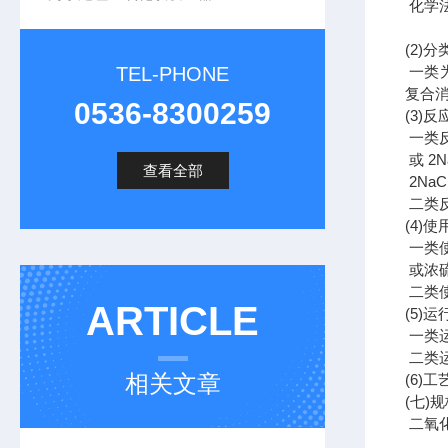
化学
(2)
分
TEL-PHONE
一类
复合
0536-8300259
(3)
反
一类
或
2N
查看全部
2NaC
二类
(4)
使
一类
或浓
二类
ARTICLE
(5)
运
一类
二类
相关文章
(6)
工
(
七
)
规
二氧