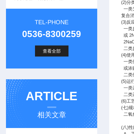
(2)
分
一类
复合
TEL-PHONE
(3)
反
一类
0536-8300259
或
2N
2NaC
二类
查看全部
(4)
使
一类
或浓
二类
(5)
运
一类
ARTICLE
二类
(6)
工
(
七
)
规
相关文章
二氧
(
八
)
性
A
、