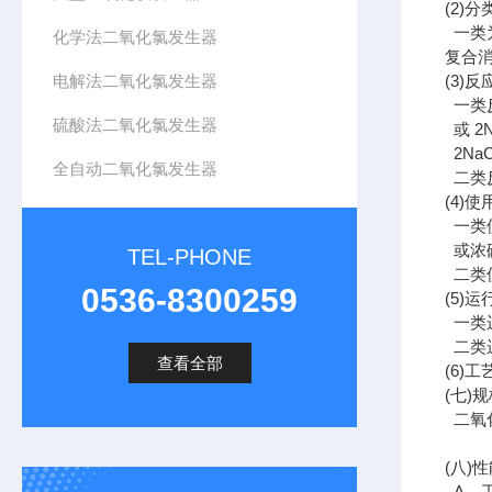
(2)
分
一类
化学法二氧化氯发生器
复合
电解法二氧化氯发生器
(3)
反
一类
硫酸法二氧化氯发生器
或
2N
2NaC
全自动二氧化氯发生器
二类
(4)
使
一类
或浓
TEL-PHONE
二类
0536-8300259
(5)
运
一类
二类
查看全部
(6)
工
(
七
)
规
二氧
(
八
)
性
A
、