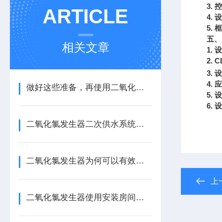
3.
控
ARTICLE
4.
设
5.
框
五、
相关文章
1.
设
2.
C
3.
设
4.
应
做好这些准备，再使用二氧化氯消毒发生器
5.
设
6.
设
二氧化氯发生器二次供水系统工作特点及选择
安徽
二氧化氯发生器为何可以有效杀灭病毒细菌？
上
二氧化氯发生器使用安装房间要求以及原料使用标准