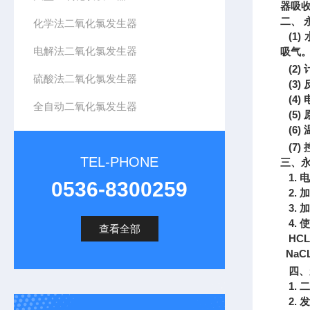
器吸
二、
化学法二氧化氯发生器
(1)
电解法二氧化氯发生器
吸气。
(2)
硫酸法二氧化氯发生器
(3)
(4)
全自动二氧化氯发生器
(5)
(6)
(7)
TEL-PHONE
三、
1.
电
0536-8300259
2.
加
3.
加
4.
使
查看全部
HCL
NaC
四、
1.
二
2.
发