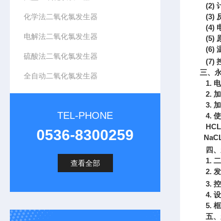
(2)
化学法二氧化氯发生器
(3)
(4)
电解法二氧化氯发生器
(5)
(6)
硫酸法二氧化氯发生器
(7)
三、
全自动二氧化氯发生器
1.
电
2.
加
3.
加
TEL-PHONE
4.
使
HCL
0536-8300259
NaC
四、
1.
二
查看全部
2.
发
3.
控
4.
设
5.
框
五、