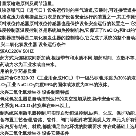
计量泵输送原料及调节流量。
反映器曝气口〔进气口〕设备运行时的空气通道,安装时,可连接管道
电接点压力表电接点压力表是保护设备安全运行的装置之一,其工作原
原料液位传感器原料液位传感器也是保护设备安全运行的装置之一,它
温度控制器温度控制器是系统加热控制机构,它保证了NaClO
和hcl
3
控制器控制器是二氧化氯发生器的控制核心,它完成了系统的整个自动
永兴二氧化氯发生器
设备运行条件
源AC220V
50HZ
药方式为连续或间断加药,根据季节和水质不同,加药时间、次数不等
药动力水为工业水或自来水。
用的化学药品质量
应符合GB320-93《工业用合成HCL》中一级品标准,浓度为30%的
LO
工业
NaCLO
纯度99%的固体或浓度为30%的液体。
3
3
永兴二氧化氯发生器
设备制造特点
氧化氯发生器是自动控制运行的真空投加系统,操作安全可靠。
生系统
NaCLO
转换率在85%以上。
3
制系统采用微电脑控制,可实现自动恒温控制,缺料、欠压、保护功能
备布置工艺合理,管路、管件、阀门等配件布置美观大方,单元为所有
架内所有结构、材质,都能满足当地环境的防腐要求,并在此基础上选
永兴二氧化氯发生器
设备安装条件