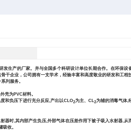
研发生产的厂家。并与全国多个科研设计单位长期合作。在环保设
点骨干企业，公司拥有一支学术，经验丰富和高度敬业的研发和工程
一系列服务
。
外壳为PVC材料。
温度和负压下进行充分反应,产出以CLO
为主、CL
为辅的消毒气体,
2
2
射器时,其内部产生负压,外部气体在压差作用下被子吸入水射器,从
罐吸收。