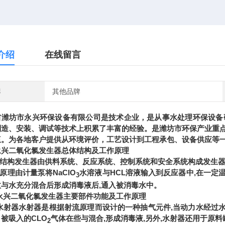
介绍
在线留言
牌
其他品牌
省潍坊市永兴环保设备有限公司是技术企业，是从事水处理环保设备
制造、安装、调试等技术上积累了丰富的经验。是潍坊市环保产业重
伍。为各地客户提供从环境评价，工艺设计到工程承包、设备供应等
永兴二氧化氯发生器总体结构及工作原理
结构发生器由供料系统、反应系统、控制系统和安全系统构成发生器
原理由计量泵将NaClO
水溶液与HCL溶液输入到反应器中,在一定
3
收与水充分混合后形成消毒液后,通入被消毒水中。
永兴二氧化氯发生器
主要部件功能及工作原理
水射器水射器是根据射流原理而设计的一种抽气元件,当动力水经过水
被吸入的CLO
气体在些与混合,形成消毒液,另外,水射器还用于原料
2