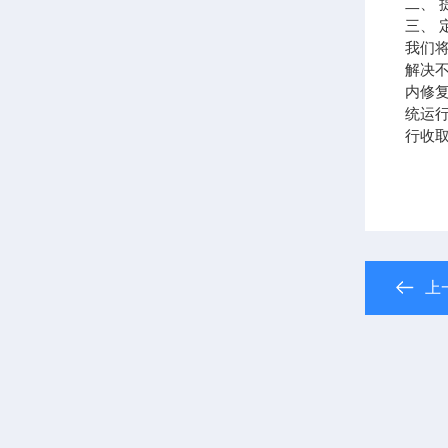
二、
三、
我们
解决
内修
统运
行收
上