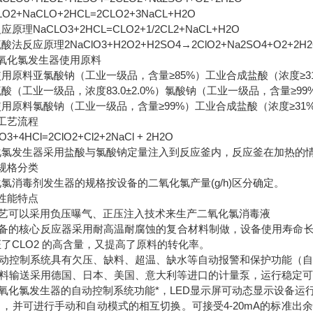
LO2+NaCLO+2HCL=2CLO2+3NaCL+H2O
反应原理
NaCLO3+2HCL=CLO2+1/2CL2+NaCL+H2O
硫酸法反应原理
2NaClO3+H2O2+H2SO4
→
2ClO2+Na2SO4+O2+2H
氧化氯发生器使用原料
使用原料亚氯酸钠（工业一级品，含量≥
85%
）工业合成盐酸（浓度≥
3
硫酸（工业一级品，浓度
83.0
±
2.0%
）氯酸钠（工业一级品，含量≥
99
使用原料氯酸钠（工业一级品，含量≥
99%
）工业合成盐酸（浓度≥
31
工艺流程
O3+4HCl=2ClO2+Cl2+2NaCl + 2H2O
化氯发生器采用盐酸与氯酸钠定量注入到反应釜内，反应釜在加热的
规格分类
化氯消毒剂发生器的规格按设备的二氧化氯产量
(g/h)
区分确定。
性能特点
艺可以采用负压曝气、正压注入技术来生产二氧化氯消毒液
备的核心反应器采用耐高温耐腐蚀的复合材料制做，设备使用寿命
证了
CLO2
的高含量，又提高了原料的转化率。
动控制系统具有欠压、缺料、超温、缺水等自动报警和保护功能（自
料输送采用德国、日本、美国、意大利等进口的计量泵，运行稳定可
氧化氯发生器的自动控制系统功能*，
LED
显示屏可动态显示设备运
），并可进行手动和自动模式的相互切换。可接受
4-20mA
的标准出余