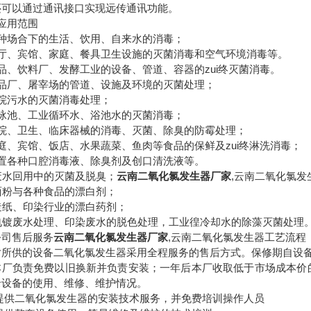
还可以通过通讯接口实现远传通讯功能。
应用范围
种场合下的生活、饮用、自来水的消毒；
厅、宾馆、家庭、餐具卫生设施的灭菌消毒和空气环境消毒等。
品、饮料厂、发酵工业的设备、管道、容器的zui终灭菌消毒。
品厂、屠宰场的管道、设施及环境的灭菌处理；
院污水的灭菌消毒处理；
泳池、工业循环水、浴池水的灭菌消毒；
院、卫生、临床器械的消毒、灭菌、除臭的防霉处理；
庭、宾馆、饭店、水果蔬菜、鱼肉等食品的保鲜及zui终淋洗消毒；
置各种口腔消毒液、除臭剂及创口清洗液等。
废水回用中的灭菌及脱臭；
云南
二氧化氯发生器厂家
,云南二氧化氯发
面粉与各种食品的漂白剂；
造纸、印染行业的漂白药剂；
电镀废水处理、印染废水的脱色处理，工业徨冷却水的除藻灭菌处理
公司售后服务
云南
二氧化氯发生器厂家
,云南二氧化氯发生器工艺流程
对所供的设备二氧化氯发生器采用全程服务的售后方式。保修期自设
本厂负责免费以旧换新并负责安装；一年后本厂收取低于市场成本价
录设备的使用、维修、维护情况。
提供二氧化氯发生器的安装技术服务，并免费培训操作人员