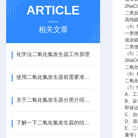
ARTICLE
2NaC
二类
高纯
（
4
）
相关文章
一类
或浓
二类
（
5
）
化学法二氧化氯发生器工作原理
2NaCl
二氧
（
6
）
使用二氧化氯发生器前需要准备些什么？
二氧
（
7
）
A
、工
关于二氧化氯发生器分类介绍，还不快来看看
B
、设
即保
C
、自
D
、原
了解一下二氧化氯发生器的结构功能及原理
E
、二
量等