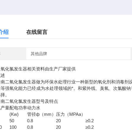
介绍
在线留言
牌
其他品牌
二氧化氯发生器相关资料由生产厂家提供
概述
云南二氧化氯发生器做为环保水处理行业一种新型的氧化剂和消毒剂
味等强氧化能力已经成为水处理领域的*。和紫外线、臭氧、次氯酸钠
选择。
云南二氧化氯发生器型号及特点
氯产量
配电功率
动力水
）
(Kw)
管径ф（mm
）
压力（MPAa
）
50
0.8
20
≥0.2
0
100
0.8
20
≥0.2