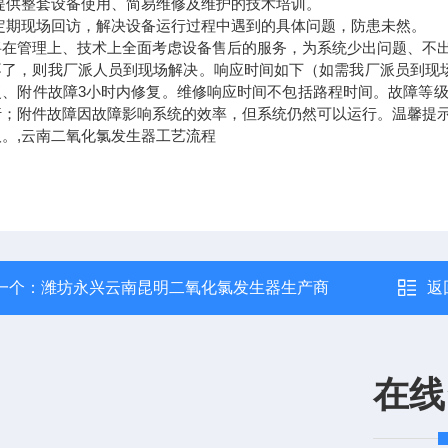
提供整套设备使用、简易维修及维护的技术培训。
定期现场回访，解决设备运行过程中遇到的具体问题，防患未然。
将在管理上、技术上全面考虑设备售后的服务，为系统少出问题、不
不了，则我厂派人员到现场解决。响应时间如下（如需我厂派员到现
复、附件故障
3
小时内修复。维修响应时间不包括路程时间。故障等
行；附件故障因故障影响系统的效率，但系统仍然可以运行。温馨提
取。
,云南二氧化氯发生器工艺流程
一个：
潍坊永兴云南昆明二氧化氯发生器生产商
返
在线