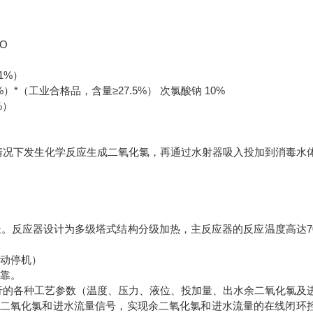
2O
1%
）
%
）*（工业合格品，含量≥
27.5%
）
次氯酸钠
10%
%
）
情况下发生化学反应生成二氧化氯，再通过水射器吸入投加到消毒水
长。反应器设计为多级塔式结构分级加热，主反应器的反应温度高达
7
动停机）
靠。
行的各种工艺参数（温度、压力、液位、投加量、出水余二氧化氯及
二氧化氯和进水流量信号，实现余二氧化氯和进水流量的在线闭环