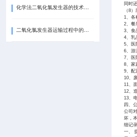
同时
化学法二氧化氯发生器的技术要求
（
8
）
1
、各
2
、餐
二氧化氯发生器运输过程中的注意事项
3
、食
4
、乳
5
、医
6
、游
7
、医
8
、家
9
、配
10
、
11
、
12
、
13
、
四、
公司
坏，
细记
一、