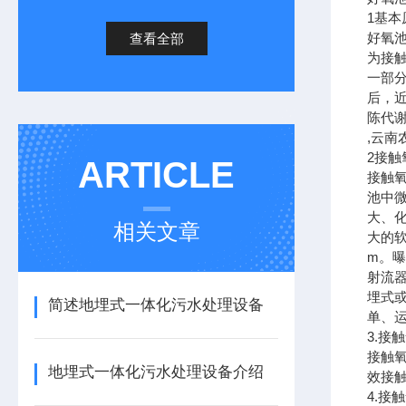
1
基本
好氧
查看全部
为接
一部
后，
陈代
,云南
2
接触
ARTICLE
接触
池中
大、
相关文章
大的
m
。
射流
埋式
简述地埋式一体化污水处理设备
单、
3.
接触
接触
地埋式一体化污水处理设备介绍
效接
4.
接触