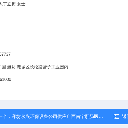
人丁立梅
女士
57737
中国
潍坊
潍城区长松路营子工业园内
61000
一个：
潍坊永兴环保设备公司供应广西南宁肛肠医院消毒设备二氧化氯发生器
返