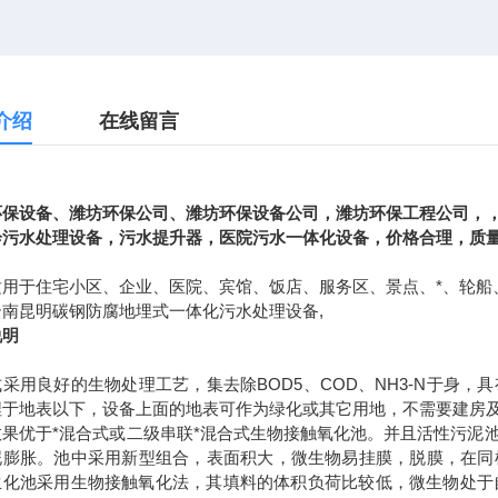
介绍
在线留言
环保设备、潍坊环保公司、潍坊环保设备公司，潍坊环保工程公司，
诊污水处理设备，污水提升器，医院污水一体化设备，价格合理，质
适用于住宅小区、企业、医院、宾馆、饭店、服务区、景点、*、轮船
云南昆明碳钢防腐地埋式一体化污水处理设备,
说明
式采用良好的生物处理工艺，集去除
BOD5
、
COD
、
NH3-N
于身，具
埋于地表以下，设备上面的地表可作为绿化或其它用地，不需要建房
效果优于*混合式或二级串联*混合式生物接触氧化池。并且活性污泥
泥膨胀。池中采用新型组合，表面积大，微生物易挂膜，脱膜，在同
生化池采用生物接触氧化法，其填料的体积负荷比较低，微生物处于