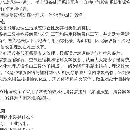
脱水成泥饼外运）。整个设备处理系统配有全自动电气控制系统和设
进行维护和保养。
云南昆明碳钢防腐地埋式一体化污水处理设备,
特点
设备能够处理生活系统综合性及其相类似的有机。
备的二级生物接触氧化处理工艺均采用接触氧化工艺，并比活性污泥
备可埋入地表以下，地表可用为绿化或广场用地，因此该设备不占
，使设备埋没在冻土以下。
个处理设备般不需要专人管理，只需适时对设备进行维护和保养。
需要压缩容器。空气压缩机和循环泵等设备，从而大大减少了投资费
体化地埋式设备由二级池子组成，一级为钢筋混凝土结构，埋深较大
腐。它是种橡胶网络与塑料网络互相贯穿形成互穿网络聚合物，它能
化池采用生物接触氧化法，其的体积负荷比较低，微生物处于自身
）。
FY
地埋式除了采用了常规的鼓风机消音措施外（如隔振垫、消音器
贝，减轻对周围环境的影响。
须知
理的水质是什么？
污水、工业污水。
理的水量是多少？