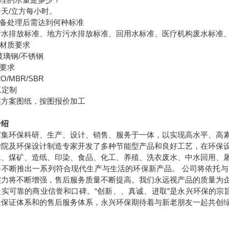
每天
/
立方每小时。
备处理后需达到何种标准
污水排放标准、地方污水排放标准、回用水标准、医疗机构废水标准
材质要求
玻璃钢
/
不锈钢
要求
2O/MBR/SBR
工定制
供方案图纸，按图报价加工
介绍
家集环保科研、生产、设计、销售、服务于一体，以实现高水平、高
学院及环保设计制造专家开发了多种节能型产品和良好工艺，在环保
水、煤矿、造纸、印染、食品、化工、养殖、洗衣废水、中水回用、
将不断推出一系列符合现代生产与生活的环保新产品。
公司将依托与
实力将不断增强，售后服务质量不断提高。我们永远视产品的质量为
坚实可靠的商业信誉和口碑。“创新、、真诚、进取”是永兴环保的宗旨
量保证体系和的售后服务体系，永兴环保期待着与新老朋友一起共创