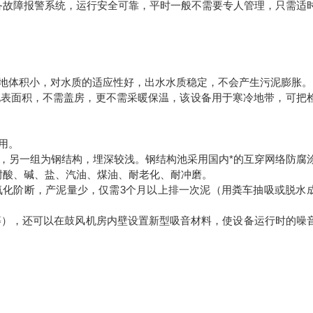
备故障报警系统，运行安全可靠，平时一般不需要专人管理，只需适
地体积小，对水质的适应性好，出水水质稳定，不会产生污泥膨胀。
地表面积，不需盖房，更不需采暖保温，该设备用于寒冷地带，可把
用。
，另一组为钢结构，埋深较浅。钢结构池采用国内*的互穿网络防腐
耐酸、碱、盐、汽油、煤油、耐老化、耐冲磨。
氧化阶断，产泥量少，仅需
3
个月以上排一次泥（用粪车抽吸或脱水
等），还可以在鼓风机房内壁设置新型吸音材料，使设备运行时的噪