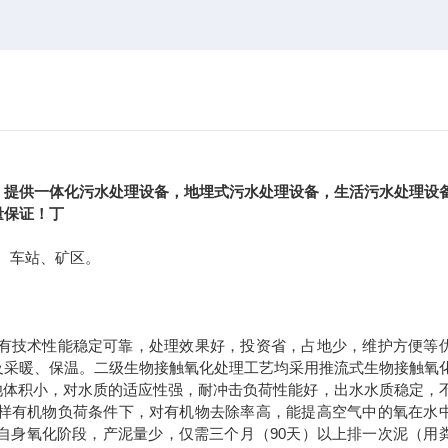
，提供一体化污水处理设备，地埋式污水处理设备，生活污水处理设
量保证！丁
、车站、矿区。
有技术性能稳定可靠，处理效果好，投资省，占地少，维护方便等
及采暖、保温。二级生物接触氧化处理工艺均采用推流式生物接触氧
池体积小，对水质的适应性强，耐冲击负荷性能好，出水水质稳定，
样有机物负荷条件下，对有机物去除率高，能提高空气中的氧在水
自身氧化阶段，产泥量少，仅需三个月（
90
天）以上排一次泥（用