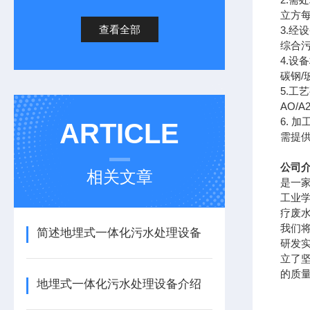
立方
查看全部
3.
经设
综合
4.
设备
碳钢
/
5.
工艺
AO/A
6.
加
ARTICLE
需提
公司
相关文章
是一
工业
疗废
我们
简述地埋式一体化污水处理设备
研发
立了
的质
地埋式一体化污水处理设备介绍