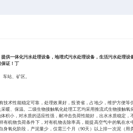
，提供一体化污水处理设备，地埋式污水处理设备，生活污水处理设
量保证！丁
、车站、矿区。
有技术性能稳定可靠，处理效果好，投资省，占地少，维护方便等
及采暖、保温。二级生物接触氧化处理工艺均采用推流式生物接触氧
池体积小，对水质的适应性强，耐冲击负荷性能好，出水水质稳定，
样有机物负荷条件下，对有机物去除率高，能提高空气中的氧在水
自身氧化阶段，产泥量少，仅需三个月（
90
天）以上排一次泥（用