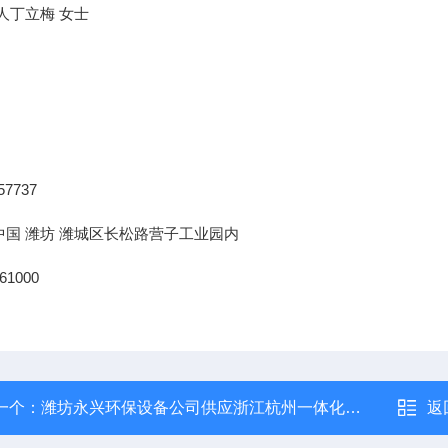
人丁立梅
女士
57737
中国
潍坊
潍城区长松路营子工业园内
61000
一个：
潍坊永兴环保设备公司供应浙江杭州一体化污水处理设备
返