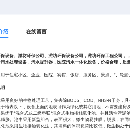
介绍
在线留言
环保设备、潍坊环保公司、潍坊环保设备公司，潍坊环保工程公司，
诊污水处理设备，污水提升器，医院污水一体化设备，价格合理，质
适用于住宅小区、企业、医院、宾馆、饭店、服务区、景点、*、轮船
说明
式采用良好的生物处理工艺，集去除
BOD5
、
COD
、
NH3-N
于身，具
埋于地表以下，设备上面的地表可作为绿化或其它用地，不需要建房
效果优于*混合式或二级串联*混合式生物接触氧化池。并且活性污泥
泥膨胀。池中采用新型组合，表面积大，微生物易挂膜，脱膜，在同
生化池采用生物接触氧化法，其填料的体积负荷比较低，微生物处于