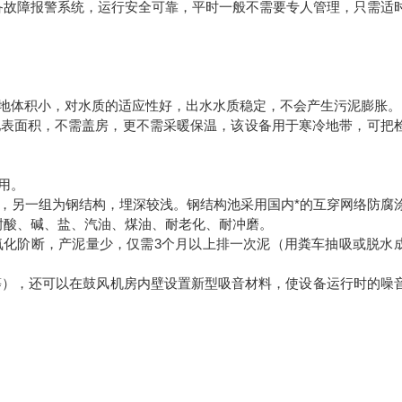
备故障报警系统，运行安全可靠，平时一般不需要专人管理，只需适
地体积小，对水质的适应性好，出水水质稳定，不会产生污泥膨胀。
地表面积，不需盖房，更不需采暖保温，该设备用于寒冷地带，可把
用。
，另一组为钢结构，埋深较浅。钢结构池采用国内*的互穿网络防腐
耐酸、碱、盐、汽油、煤油、耐老化、耐冲磨。
氧化阶断，产泥量少，仅需
3
个月以上排一次泥（用粪车抽吸或脱水
等），还可以在鼓风机房内壁设置新型吸音材料，使设备运行时的噪