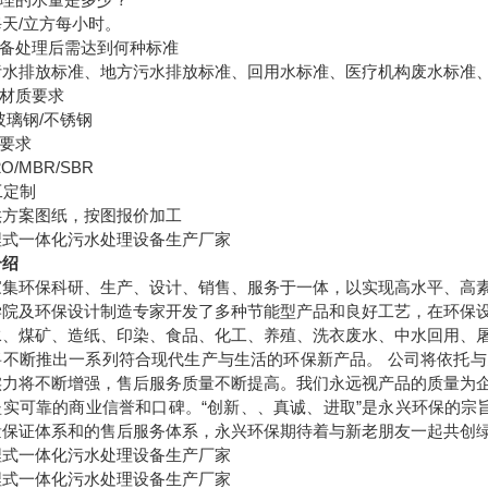
每天
/
立方每小时。
备处理后需达到何种标准
污水排放标准、地方污水排放标准、回用水标准、医疗机构废水标准
材质要求
玻璃钢
/
不锈钢
要求
2O/MBR/SBR
工定制
供方案图纸，按图报价加工
埋式一体化污水处理设备生产厂家
介绍
家集环保科研、生产、设计、销售、服务于一体，以实现高水平、高
学院及环保设计制造专家开发了多种节能型产品和良好工艺，在环保
水、煤矿、造纸、印染、食品、化工、养殖、洗衣废水、中水回用、
将不断推出一系列符合现代生产与生活的环保新产品。
公司将依托与
实力将不断增强，售后服务质量不断提高。我们永远视产品的质量为
坚实可靠的商业信誉和口碑。“创新、、真诚、进取”是永兴环保的宗旨
量保证体系和的售后服务体系，永兴环保期待着与新老朋友一起共创
埋式一体化污水处理设备生产厂家
埋式一体化污水处理设备生产厂家