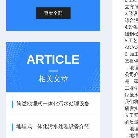
立方
查看全部
3.
经设
综合
4.
设备
碳钢
/
5.
工艺
AO/A
6.
加
ARTICLE
需提
，地
公司
相关文章
是一
工业
疗废
我们
简述地埋式一体化污水处理设备
研发
立了
的质
地埋式一体化污水处理设备介绍
，地
，地