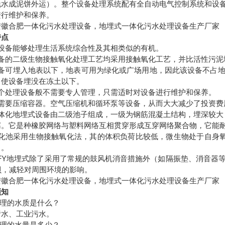
脱水成泥饼外运）。整个设备处理系统配有全自动电气控制系统和设
进行维护和保养。
安徽合肥一体化污水处理设备，地埋式一体化污水处理设备生产厂家
特点
设备能够处理生活系统综合性及其相类似的有机。
备的二级生物接触氧化处理工艺均采用接触氧化工艺，并比活性污泥
备可埋入地表以下，地表可用为绿化或广场用地，因此该设备不占
，使设备埋没在冻土以下。
个处理设备般不需要专人管理，只需适时对设备进行维护和保养。
需要压缩容器。空气压缩机和循环泵等设备，从而大大减少了投资费
体化地埋式设备由二级池子组成，一级为钢筋混凝土结构，埋深较大
腐。它是种橡胶网络与塑料网络互相贯穿形成互穿网络聚合物，它能
化池采用生物接触氧化法，其的体积负荷比较低，微生物处于自身
）。
FY
地埋式除了采用了常规的鼓风机消音措施外（如隔振垫、消音器
贝，减轻对周围环境的影响。
安徽合肥一体化污水处理设备，地埋式一体化污水处理设备生产厂家
须知
理的水质是什么？
污水、工业污水。
理的水量是多少？