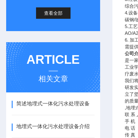
综合
4.
设备
查看全部
碳钢
/
5.
工艺
AO/A
6.
加
需提
公司
ARTICLE
是一
工业
疗废
相关文章
我们
研发
立了
的质
简述地埋式一体化污水处理设备
,地埋
联
系
手
机
地埋式一体化污水处理设备介绍
电
话
传
真