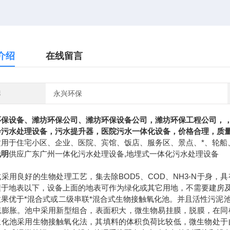
介绍
在线留言
牌
永兴环保
环保设备、潍坊环保公司、潍坊环保设备公司，潍坊环保工程公司，
诊污水处理设备，污水提升器，医院污水一体化设备，价格合理，质
适用于住宅小区、企业、医院、宾馆、饭店、服务区、景点、*、轮船
说明
供应广东广州一体化污水处理设备,地埋式一体化污水处理设备
式采用良好的生物处理工艺，集去除
BOD5
、
COD
、
NH3-N
于身，具
埋于地表以下，设备上面的地表可作为绿化或其它用地，不需要建房
效果优于*混合式或二级串联*混合式生物接触氧化池。并且活性污泥
泥膨胀。池中采用新型组合，表面积大，微生物易挂膜，脱膜，在同
生化池采用生物接触氧化法，其填料的体积负荷比较低，微生物处于