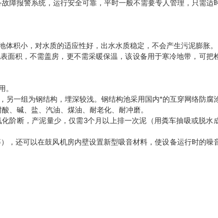
备故障报警系统，运行安全可靠，平时一般不需要专人管理，只需适
地体积小，对水质的适应性好，出水水质稳定，不会产生污泥膨胀。
地表面积，不需盖房，更不需采暖保温，该设备用于寒冷地带，可把
用。
，另一组为钢结构，埋深较浅。钢结构池采用国内*的互穿网络防腐
耐酸、碱、盐、汽油、煤油、耐老化、耐冲磨。
氧化阶断，产泥量少，仅需
3
个月以上排一次泥（用粪车抽吸或脱水
等），还可以在鼓风机房内壁设置新型吸音材料，使设备运行时的噪