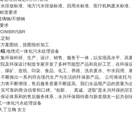
污水排放标准、地方污水排放标准、回用水标准、医疗机构废水标准
材质要求
玻璃钢
/
不锈钢
要求
2O/MBR/SBR
工定制
供方案图纸，按图报价加工
介绍
,地埋式一体化污水处理设备
家集环保科研、生产、设计、销售、服务于一体，以实现高水平、高
学院及环保设计制造专家开发了多种节能型产品和良好工艺，在环保
水、煤矿、造纸、印染、食品、化工、养殖、洗衣废水、中水回用、
将不断推出一系列符合现代生产与生活的环保新产品。
公司将依托与
实力将不断增强，售后服务质量不断提高。我们永远视产品的质量为
坚实可靠的商业信誉和口碑。“创新、、真诚、进取”是永兴环保的宗旨
量保证体系和的售后服务体系，永兴环保期待着与新老朋友一起共创
式一体化污水处理设备
人丁立梅
女士