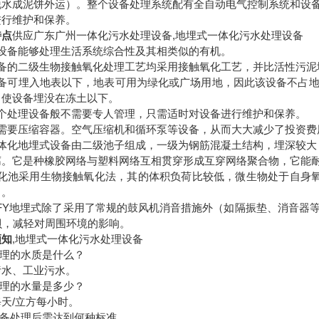
脱水成泥饼外运）。整个设备处理系统配有全自动电气控制系统和设
进行维护和保养。
特点
供应广东广州一体化污水处理设备,地埋式一体化污水处理设备
设备能够处理生活系统综合性及其相类似的有机。
备的二级生物接触氧化处理工艺均采用接触氧化工艺，并比活性污泥
备可埋入地表以下，地表可用为绿化或广场用地，因此该设备不占
，使设备埋没在冻土以下。
个处理设备般不需要专人管理，只需适时对设备进行维护和保养。
需要压缩容器。空气压缩机和循环泵等设备，从而大大减少了投资费
体化地埋式设备由二级池子组成，一级为钢筋混凝土结构，埋深较大
腐。它是种橡胶网络与塑料网络互相贯穿形成互穿网络聚合物，它能
化池采用生物接触氧化法，其的体积负荷比较低，微生物处于自身
）。
FY
地埋式除了采用了常规的鼓风机消音措施外（如隔振垫、消音器
贝，减轻对周围环境的影响。
须知
,地埋式一体化污水处理设备
理的水质是什么？
污水、工业污水。
理的水量是多少？
每天
/
立方每小时。
备处理后需达到何种标准