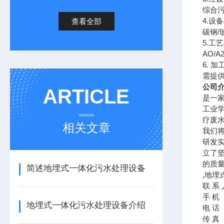
综合
4.
设备
查看全部
碳钢
/
5.
工艺
AO/A
6.
加
需提
公司
ARTICLE
是一
工业
疗废
相关文章
我们
研发
立了
的质
简述地埋式一体化污水处理设备
,地埋
联
系
手
机
地埋式一体化污水处理设备介绍
电
话
传
真