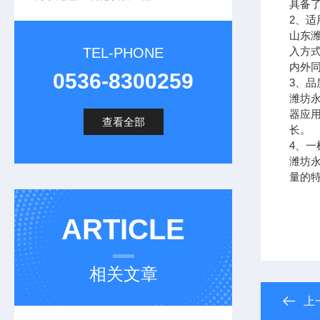
具备
2
、适
山东
TEL-PHONE
入方
内外
0536-8300259
3
、品
潍坊
器应
查看全部
长。
4
、一
潍坊
量的
ARTICLE
葫芦
相关文章
上