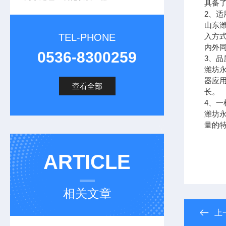
具备
2
、适
山东
TEL-PHONE
入方
内外
0536-8300259
3
、品
潍坊
器应
查看全部
长。
4
、一
潍坊
量的
ARTICLE
锦州
相关文章
上