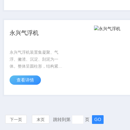
毒器，絮凝剂投加器，加药装
置，中水回用装置，过滤器，
气浮机，化料器，脱氯...
永兴气浮机
永兴气浮机装置集凝聚、气
浮、撇渣、沉淀、刮泥为一
体。整体呈圆柱形，结构紧
凑，池子较浅。装置主体由五
查看详情
大部分组成池体，旋转布水机
构，溶气释放机构，框架机
构，集水机构等。进水口、出
水口与浮渣排出口全部集中
在...
跳转到第
页
下一页
末页