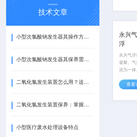
毒器，絮
置，中水
技术文章
气浮机，化
永兴气
小型次氯酸钠发生器其操作方法主要包括以下几个核心阶段
浮
永兴气浮
小型次氯酸钠发生器其保养需从以下方面入手
凝聚、气
泥为一体
构紧凑，
二氧化氯发生装置怎么用？这份实操指南，让新手也能轻松上手！
查看
由五大部
水机构，
机构，集
二氧化氯发生装置保养：掌握这几招，让设备稳效运行更省心！
出水口与浮
小型医疗废水处理设备特点