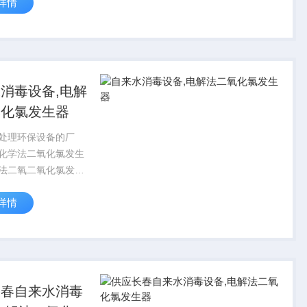
详情
通过自身的生命活
收的有机物氧化分解
无机物（CO2、
H3等）并放出...
消毒设备,电解
氧化氯发生器
处理环保设备的厂
化学法二氧化氯发生
法二氧二氧化氯发生
式一体化污水处理设
详情
酸钠发生器，缓释消
凝剂投加器，加药装
回用装置，过滤器，
料器，脱氯...
长春自来水消毒