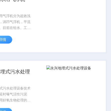
用气浮机分为超效浅
，涡凹气浮机，平流
。目前在给水、工业
市污水处理方面都有
详情
点在于它固-液分离
投资少、占地面极
化程度高、操作管理
点。
地埋式污水处理
式污水处理设备技术
延时曝气活性污泥
用好氧生物处理的原
氧和兼氧菌在有氧的