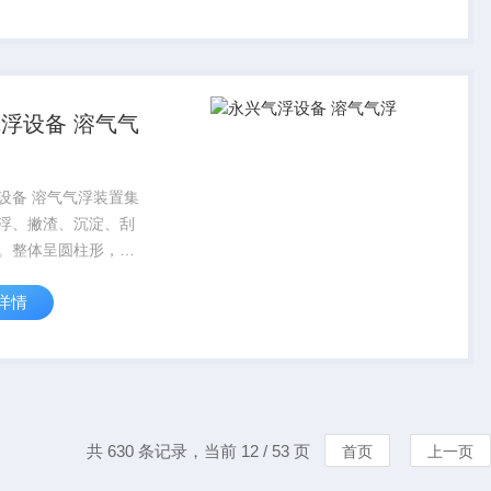
凝剂投加器，加药装
回用装置，过滤器，
料器，脱氯...
浮设备 溶气气
设备 溶气气浮装置集
浮、撇渣、沉淀、刮
。整体呈圆柱形，结
池子较浅。装置主体
详情
分组成池体，旋转布
溶气释放机构，框架
水机构等。进水口、
渣排出...
共 630 条记录，当前 12 / 53 页
首页
上一页