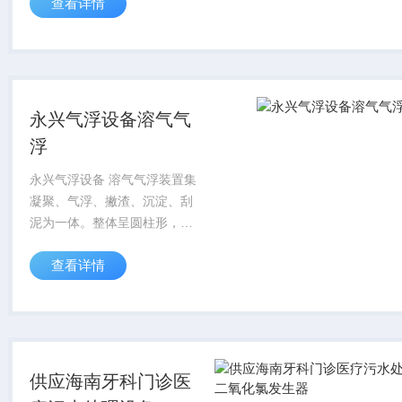
查看详情
心、宠物医院及诊所、小型畜
牧实验室、手术室、化验室等
污水处理。
永兴气浮设备溶气气
浮
永兴气浮设备 溶气气浮装置集
凝聚、气浮、撇渣、沉淀、刮
泥为一体。整体呈圆柱形，结
构紧凑，池子较浅。装置主体
查看详情
由五大部分组成池体，旋转布
水机构，溶气释放机构，框架
机构，集水机构等。进水口、
出水口与浮渣排出...
供应海南牙科门诊医