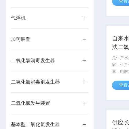
查看
条件下，
动，把吸
为简单的
气浮机
H2O、N
自来水
加药装置
法二
是生产水
二氧化氯消毒发生器
家，生产
器，电解
器，地埋
二氧化氯消毒剂发生器
查看
备，次氯
毒器，絮
置，中水
二氧化氯发生装置
气浮机，化
供应
基本型二氧化氯发生器