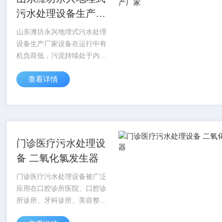
污水处理设备生产厂
家
山东潍坊永兴地埋式污水处理
设备生产厂家设备在运行中有
机负荷低，污泥持续处于内源
代谢状态，在处理污水的同时
查看详情
也降解污泥，基本无剩余污泥
排放，污泥稳定性高，不需再
进行消化处理，所以也可称为
污水、污泥综合处理...
门诊医疗污水处理设
备 二氧化氯发生器
门诊医疗污水处理设备被广泛
应用在口腔诊所医院、口腔诊
所诊所、牙科诊所、美容整
形、眼科、社区诊所、体检中