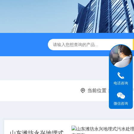
成都一体化污水处理设备
电解法次氯酸钠发生器 二氧化氯发
电话咨询
当前位置：
首页
产
微信咨询
山东潍坊永兴地埋式