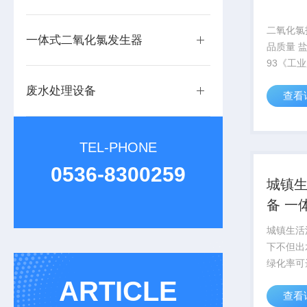
二氧化氯
一体式二氧化氯发生器
品质量 盐酸应符合GB320-
93《工
品标准,
废水处理设备
查看
氯酸钠工
固体或浓
TEL-PHONE
0536-8300259
城镇
备 一
备
城镇生活
下不但出
绿化率可
耐寒喜水
ARTICLE
查看
草坪，形